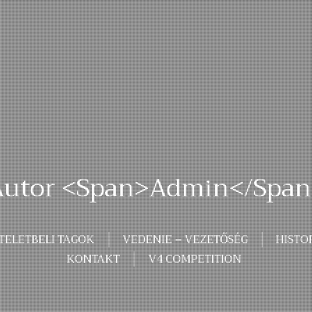
Autor <span>admin</span
ZTELETBELI TAGOK
VEDENIE – VEZETŐSÉG
HISTO
KONTAKT
V4 COMPETITION