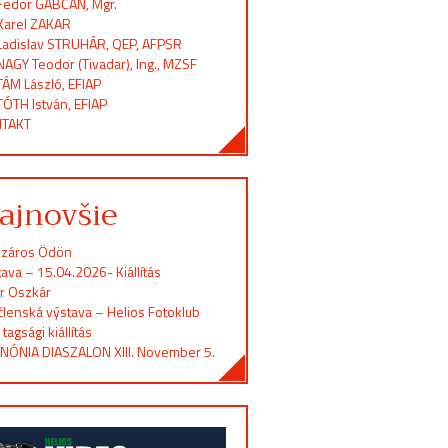
Fedor GABČAN, Mgr.
Karel ZAKAR
Ladislav STRUHÁR, QEP, AFPSR
NAGY Teodor (Tivadar), Ing., MZSF
TÁM László, EFIAP
TÓTH István, EFIAP
TAKT
ajnovšie
záros Ödön
ava – 15.04.2026- Kiállítás
er Oszkár
členská výstava – Helios Fotoklub
 tagsági kiállítás
NÓNIA DIASZALON XIII. November 5.