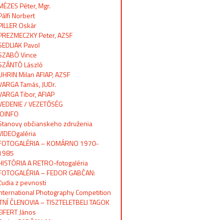
MÉZES Péter, Mgr.
Pálfi Norbert
PILLER Oskár
PREZMECZKY Peter, AZSF
SEDLIAK Pavol
SZABÓ Vince
SZÁNTÓ László
UHRIN Milan AFIAP, AZSF
VARGA Tamás, JUDr.
VARGA Tibor, AFIAP
VEDENIE / VEZETŐSÉG
OINFO
Stanovy občianskeho združenia
VIDEOgaléria
FOTOGALÉRIA – KOMÁRNO 1970-
1985
HISTÓRIA A RETRO-fotogaléria
FOTOGALÉRIA – FEDOR GABČAN:
Ľudia z pevnosti
International Photography Competition
TNÍ ČLENOVIA – TISZTELETBELI TAGOK
EIFERT János