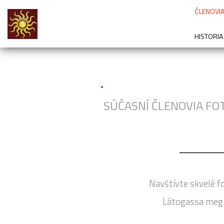
ČLENOVIA
HISTORIA
.
SÚČASNÍ ČLENOVIA FO
Navštívte skvelé f
Látogassa meg j