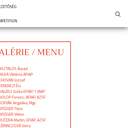
VEZETŐSÉG
MPETITION
ALÉRIE / MENU
ASZTALOS Árpád
BILKA Viktória AFIAP
CHOVAN Jozsef
FERENCZI Évi
HALÁSZ Gizka EFIAP, T IAAP
HOLOP Ferenc, AFIAP, AZSF
KOPJÁK Angelika, Mgr.
KRŰGER Tibor
KRŰGER Viktor
KUČERA Martin, EFIAP, AZSF
LŐRINCZOVÁ Viera