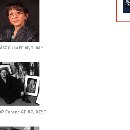
ÁSZ Gizka EFIAP, T IAAP
.
P Ferenc AFIAP, AZSF
.