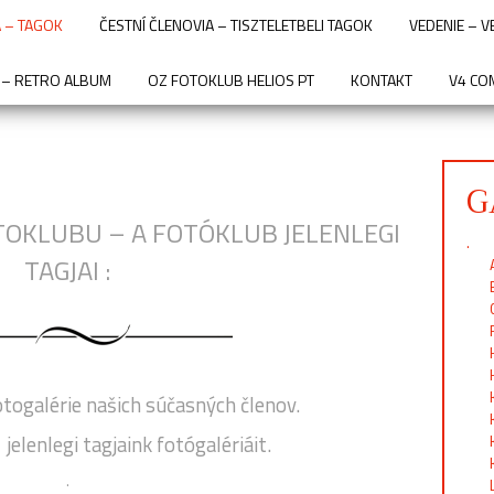
 – TAGOK
ČESTNÍ ČLENOVIA – TISZTELETBELI TAGOK
VEDENIE – 
 – RETRO ALBUM
OZ FOTOKLUB HELIOS PT
KONTAKT
V4 CO
G
TOKLUBU – A FOTÓKLUB JELENLEGI
.
TAGJAI :
otogalérie našich súčasných členov.
elenlegi tagjaink fotógalériáit.
.