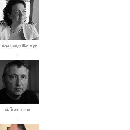
OPJÁK Angelika Mgr.
.
KRŰGER Tibor
.