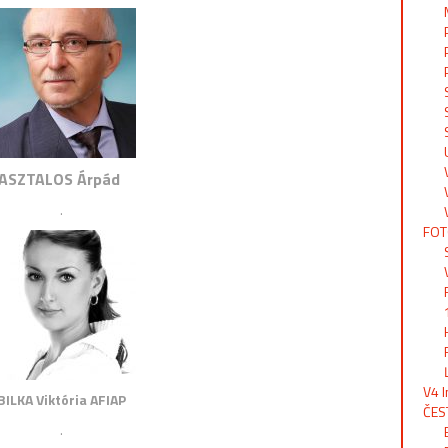
ASZTALOS Árpád
.
FOT
V4 
BILKA Viktória AFIAP
ČES
.