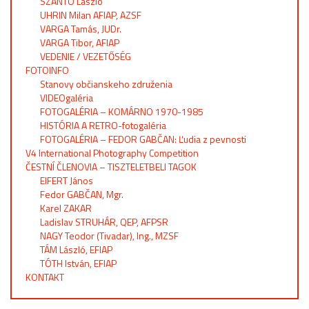
SZÁNTÓ László
UHRIN Milan AFIAP, AZSF
VARGA Tamás, JUDr.
VARGA Tibor, AFIAP
VEDENIE / VEZETŐSÉG
FOTOINFO
Stanovy občianskeho združenia
VIDEOgaléria
FOTOGALÉRIA – KOMÁRNO 1970-1985
HISTÓRIA A RETRO-fotogaléria
FOTOGALÉRIA – FEDOR GABČAN: Ľudia z pevnosti
V4 International Photography Competition
ČESTNÍ ČLENOVIA – TISZTELETBELI TAGOK
EIFERT János
Fedor GABČAN, Mgr.
Karel ZAKAR
Ladislav STRUHÁR, QEP, AFPSR
NAGY Teodor (Tivadar), Ing., MZSF
TÁM László, EFIAP
TÓTH István, EFIAP
KONTAKT