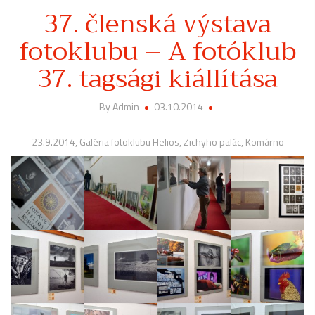
37. členská výstava
fotoklubu – A fotóklub
37. tagsági kiállítása
By Admin
03.10.2014
23.9.2014, Galéria fotoklubu Helios, Zichyho palác, Komárno