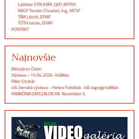
Ladislav STRUHÁR, QEP, AFPSR
NAGY Teodor (Tivadar), Ing., MZSF
TÁM László, EFIAP
TÓTH István, EFIAP
KONTAKT
Najnovšie
Mészáros Ödön
Výstava – 15.04.2026- Kiállítás
Piller Oszkár
48. členská výstava – Helios Fotoklub -48. tagsági kiállítás
PANNÓNIA DIASZALON XIII. November 5.