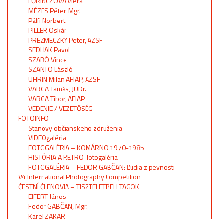
LŐRINCZOVÁ Viera
MÉZES Péter, Mgr.
Pálfi Norbert
PILLER Oskár
PREZMECZKY Peter, AZSF
SEDLIAK Pavol
SZABÓ Vince
SZÁNTÓ László
UHRIN Milan AFIAP, AZSF
VARGA Tamás, JUDr.
VARGA Tibor, AFIAP
VEDENIE / VEZETŐSÉG
FOTOINFO
Stanovy občianskeho združenia
VIDEOgaléria
FOTOGALÉRIA – KOMÁRNO 1970-1985
HISTÓRIA A RETRO-fotogaléria
FOTOGALÉRIA – FEDOR GABČAN: Ľudia z pevnosti
V4 International Photography Competition
ČESTNÍ ČLENOVIA – TISZTELETBELI TAGOK
EIFERT János
Fedor GABČAN, Mgr.
Karel ZAKAR