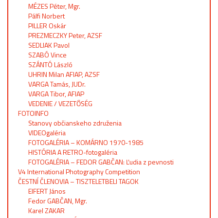
MÉZES Péter, Mgr.
Pálfi Norbert
PILLER Oskár
PREZMECZKY Peter, AZSF
SEDLIAK Pavol
SZABÓ Vince
SZÁNTÓ László
UHRIN Milan AFIAP, AZSF
VARGA Tamás, JUDr.
VARGA Tibor, AFIAP
VEDENIE / VEZETŐSÉG
FOTOINFO
Stanovy občianskeho združenia
VIDEOgaléria
FOTOGALÉRIA – KOMÁRNO 1970-1985
HISTÓRIA A RETRO-fotogaléria
FOTOGALÉRIA – FEDOR GABČAN: Ľudia z pevnosti
V4 International Photography Competition
ČESTNÍ ČLENOVIA – TISZTELETBELI TAGOK
EIFERT János
Fedor GABČAN, Mgr.
Karel ZAKAR