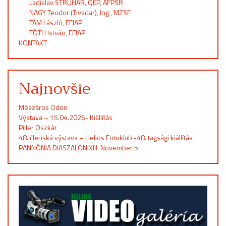
Ladislav STRUHÁR, QEP, AFPSR
NAGY Teodor (Tivadar), Ing., MZSF
TÁM László, EFIAP
TÓTH István, EFIAP
KONTAKT
Najnovšie
Mészáros Ödön
Výstava – 15.04.2026- Kiállítás
Piller Oszkár
48. členská výstava – Helios Fotoklub -48. tagsági kiállítás
PANNÓNIA DIASZALON XIII. November 5.