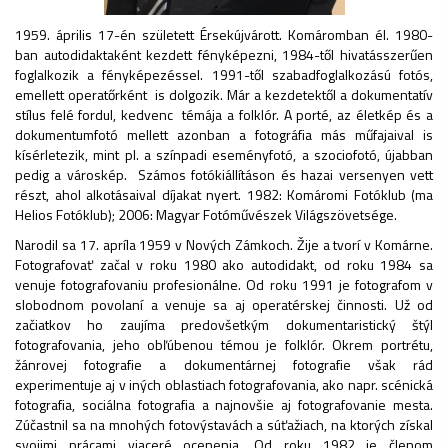
1959. április 17-én született Érsekújvárott. Komáromban él. 1980-
ban autodidaktaként kezdett fényképezni, 1984-től hivatásszerűen
foglalkozik a fényképezéssel. 1991-től szabadfoglalkozású fotós,
emellett operatőrként is dolgozik. Már a kezdetektől a dokumentatív
stílus felé fordul, kedvenc témája a folklór. A porté, az életkép és a
dokumentumfotó mellett azonban a fotográfia más műfajaival is
kísérletezik, mint pl. a színpadi eseményfotó, a szociofotó, újabban
pedig a városkép. Számos fotókiállításon és hazai versenyen vett
részt, ahol alkotásaival díjakat nyert. 1982: Komáromi Fotóklub (ma
Helios Fotóklub); 2006: Magyar Fotóművészek Világszövetsége.
Narodil sa 17. apríla 1959 v Nových Zámkoch. Žije a tvorí v Komárne.
Fotografovať začal v roku 1980 ako autodidakt, od roku 1984 sa
venuje fotografovaniu profesionálne. Od roku 1991 je fotografom v
slobodnom povolaní a venuje sa aj operatérskej činnosti. Už od
začiatkov ho zaujíma predovšetkým dokumentaristický štýl
fotografovania, jeho obľúbenou témou je folklór. Okrem portrétu,
žánrovej fotografie a dokumentárnej fotografie však rád
experimentuje aj v iných oblastiach fotografovania, ako napr. scénická
fotografia, sociálna fotografia a najnovšie aj fotografovanie mesta.
Zúčastnil sa na mnohých fotovýstavách a súťažiach, na ktorých získal
svojimi prácami viaceré ocenenia. Od roku 1982 je členom