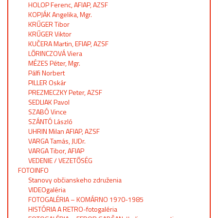
HOLOP Ferenc, AFIAP, AZSF
KOPJÁK Angelika, Mgr.
KRŰGER Tibor
KRŰGER Viktor
KUČERA Martin, EFIAP, AZSF
LŐRINCZOVÁ Viera
MÉZES Péter, Mgr.
Pálfi Norbert
PILLER Oskár
PREZMECZKY Peter, AZSF
SEDLIAK Pavol
SZABÓ Vince
SZÁNTÓ László
UHRIN Milan AFIAP, AZSF
VARGA Tamás, JUDr.
VARGA Tibor, AFIAP
VEDENIE / VEZETŐSÉG
FOTOINFO
Stanovy občianskeho združenia
VIDEOgaléria
FOTOGALÉRIA – KOMÁRNO 1970-1985
HISTÓRIA A RETRO-fotogaléria