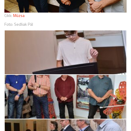
Cikk:
Múzsa
Foto: Sedliak Pál