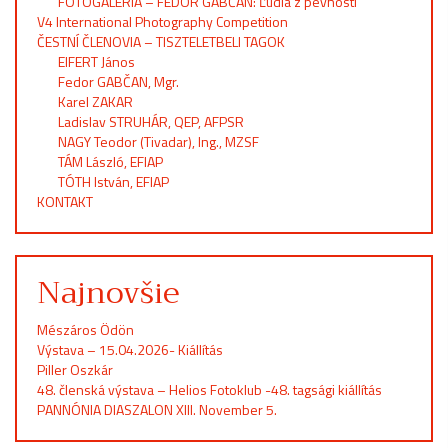
FOTOGALÉRIA – FEDOR GABČAN: Ľudia z pevnosti
V4 International Photography Competition
ČESTNÍ ČLENOVIA – TISZTELETBELI TAGOK
EIFERT János
Fedor GABČAN, Mgr.
Karel ZAKAR
Ladislav STRUHÁR, QEP, AFPSR
NAGY Teodor (Tivadar), Ing., MZSF
TÁM László, EFIAP
TÓTH István, EFIAP
KONTAKT
Najnovšie
Mészáros Ödön
Výstava – 15.04.2026- Kiállítás
Piller Oszkár
48. členská výstava – Helios Fotoklub -48. tagsági kiállítás
PANNÓNIA DIASZALON XIII. November 5.