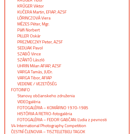
KRŰGER Viktor
KUČERA Martin, EFIAP, AZSF
LŐRINCZOVÁ Viera
MÉZES Péter, Mgr.
Pálfi Norbert
PILLER Oskár
PREZMECZKY Peter, AZSF
SEDLIAK Pavol
SZABÓ Vince
SZÁNTÓ László
UHRIN Milan AFIAP, AZSF
VARGA Tamás, JUDr.
VARGA Tibor, AFIAP
VEDENIE / VEZETŐSÉG
FOTOINFO
Stanovy občianskeho združenia
VIDEOgaléria
FOTOGALÉRIA – KOMÁRNO 1970-1985
HISTÓRIA A RETRO-fotogaléria
FOTOGALÉRIA – FEDOR GABČAN: Ľudia z pevnosti
V4 International Photography Competition
ČESTNÍ ČLENOVIA – TISZTELETBELI TAGOK