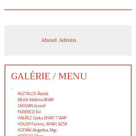
About Admin
GALÉRIE / MENU
.
ASZTALOS Árpád
BILKA Viktória AFIAP
CHOVAN Jozsef
FERENCZI Évi
HALÁSZ Gizka EFIAP, T IAAP
HOLOP Ferenc, AFIAP, AZSF
KOPJÁK Angelika, Mgr.
KRŰGER Tibor