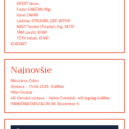
EIFERT János
Fedor GABČAN, Mgr.
Karel ZAKAR
Ladislav STRUHÁR, QEP, AFPSR
NAGY Teodor (Tivadar), Ing., MZSF
TÁM László, EFIAP
TÓTH István, EFIAP
KONTAKT
Najnovšie
Mészáros Ödön
Výstava – 15.04.2026- Kiállítás
Piller Oszkár
48. členská výstava – Helios Fotoklub -48. tagsági kiállítás
PANNÓNIA DIASZALON XIII. November 5.