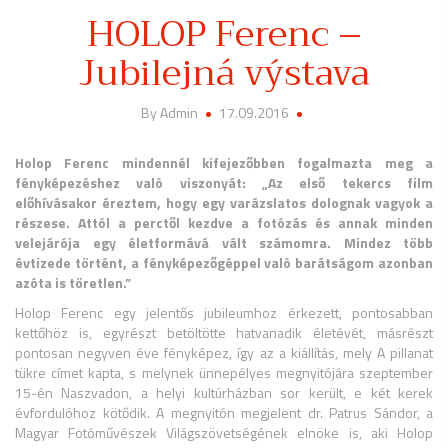
HOLOP Ferenc –
Jubilejná výstava
By Admin
17.09.2016
Holop Ferenc mindennél kifejezőbben fogalmazta meg a
fényképezéshez való viszonyát: „Az első tekercs film
előhívásakor éreztem, hogy egy varázslatos dolognak vagyok a
részese. Attól a perctől kezdve a fotózás és annak minden
velejárója egy életformává vált számomra. Mindez több
évtizede történt, a fényképezőgéppel való barátságom azonban
azóta is töretlen.”
Holop Ferenc egy jelentős jubileumhoz érkezett, pontosabban
kettőhöz is, egyrészt betöltötte hatvanadik életévét, másrészt
pontosan negyven éve fényképez, így az a kiállítás, mely A pillanat
tükre címet kapta, s melynek ünnepélyes megnyitójára szeptember
15-én Naszvadon, a helyi kultúrházban sor került, e két kerek
évfordulóhoz kötődik. A megnyitón megjelent dr. Patrus Sándor, a
Magyar Fotóművészek Világszövetségének elnöke is, aki Holop