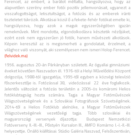
Ferencet, az embert, a barátot méltatta, hangsúlyozva, hogy az
alapvetően szerény ember fotói pozitív jellemvonásait, ugyanezt a
visszafogottságot, letisztultságot, a fotózás és az emberek iránti
tiszteletet tükrözik. Alkotásai közül ő a fekete-fehér fotókat emelte ki,
hangsúlyozva, hogy azok a maguk egyszerűségében igazán
remekművek. Mint mondotta, elgondolkodásra késztetik nézőjüket,
ezért ezek nem egyszerűen jó fotók, hanem művészeti alkotások.
Képein keresztül az is megismerheti a gondolatait, érzelmeit, a
világhoz való viszonyát, aki személyesen nem ismeri Holop Ferencet.
(felvidek.ma)
1956. augusztus 20-án Párkányban született. Az ógyallai gimnáziumi
éveket követően Naszvadon él. 1976-tól a Helyi Művelődési Központ
dolgozója, 1988-tól igazgatója, 1995-től egyben a községi televízió
főszerkesztője is. Fotózással 38, videózással 22 éve foglalkozik.
Jelentős változást a fotózás területén a 2005-ös komáromi Helios
fotóklubtagság hozta számára. Tagja a Magyar Fotóművészek
Világszövetségének és a Szlovákiai Fotográfusok Szövetségének.
2014-től a Helios Fotóklub alelnöke, a Magyar Fotóművészek
Világszövetségének vezetőségi tagja. Több szlovákiai és
magyarországi versenyek díjazottja: Budapest Nemzetközi
Fotóverseny II.-III.-III., Pőstyén Kursalon III., AMFO Komárno I.-I.-II.-III.
helyezettje. Önálló kiállításai: Stúdio Galéria Naszvad, Felsőszentiván,