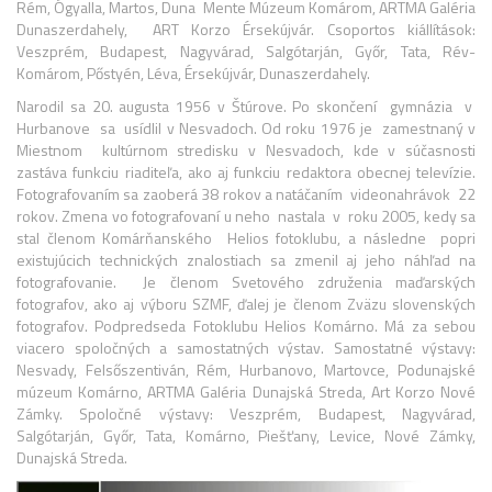
Rém, Ógyalla, Martos, Duna Mente Múzeum Komárom, ARTMA Galéria
Dunaszerdahely, ART Korzo Érsekújvár. Csoportos kiállítások:
Veszprém, Budapest, Nagyvárad, Salgótarján, Győr, Tata, Rév-
Komárom, Pőstyén, Léva, Érsekújvár, Dunaszerdahely.
Narodil sa 20. augusta 1956 v Štúrove. Po skončení gymnázia v
Hurbanove sa usídlil v Nesvadoch. Od roku 1976 je zamestnaný v
Miestnom kultúrnom stredisku v Nesvadoch, kde v súčasnosti
zastáva funkciu riaditeľa, ako aj funkciu redaktora obecnej televízie.
Fotografovaním sa zaoberá 38 rokov a natáčaním videonahrávok 22
rokov. Zmena vo fotografovaní u neho nastala v roku 2005, kedy sa
stal členom Komárňanského Helios fotoklubu, a následne popri
existujúcich technických znalostiach sa zmenil aj jeho náhľad na
fotografovanie. Je členom Svetového združenia maďarských
fotografov, ako aj výboru SZMF, ďalej je členom Zväzu slovenských
fotografov. Podpredseda Fotoklubu Helios Komárno. Má za sebou
viacero spoločných a samostatných výstav. Samostatné výstavy:
Nesvady, Felsőszentiván, Rém, Hurbanovo, Martovce, Podunajské
múzeum Komárno, ARTMA Galéria Dunajská Streda, Art Korzo Nové
Zámky. Spoločné výstavy: Veszprém, Budapest, Nagyvárad,
Salgótarján, Győr, Tata, Komárno, Piešťany, Levice, Nové Zámky,
Dunajská Streda.