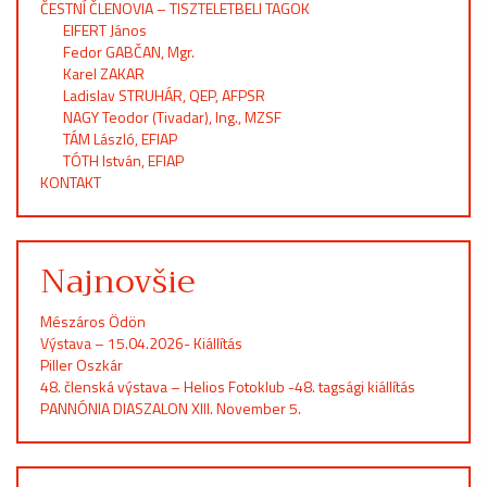
ČESTNÍ ČLENOVIA – TISZTELETBELI TAGOK
EIFERT János
Fedor GABČAN, Mgr.
Karel ZAKAR
Ladislav STRUHÁR, QEP, AFPSR
NAGY Teodor (Tivadar), Ing., MZSF
TÁM László, EFIAP
TÓTH István, EFIAP
KONTAKT
Najnovšie
Mészáros Ödön
Výstava – 15.04.2026- Kiállítás
Piller Oszkár
48. členská výstava – Helios Fotoklub -48. tagsági kiállítás
PANNÓNIA DIASZALON XIII. November 5.