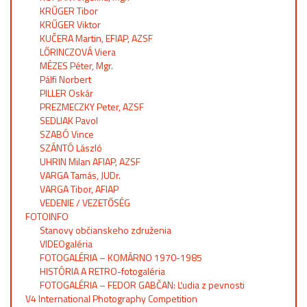
KRŰGER Tibor
KRŰGER Viktor
KUČERA Martin, EFIAP, AZSF
LŐRINCZOVÁ Viera
MÉZES Péter, Mgr.
Pálfi Norbert
PILLER Oskár
PREZMECZKY Peter, AZSF
SEDLIAK Pavol
SZABÓ Vince
SZÁNTÓ László
UHRIN Milan AFIAP, AZSF
VARGA Tamás, JUDr.
VARGA Tibor, AFIAP
VEDENIE / VEZETŐSÉG
FOTOINFO
Stanovy občianskeho združenia
VIDEOgaléria
FOTOGALÉRIA – KOMÁRNO 1970-1985
HISTÓRIA A RETRO-fotogaléria
FOTOGALÉRIA – FEDOR GABČAN: Ľudia z pevnosti
V4 International Photography Competition