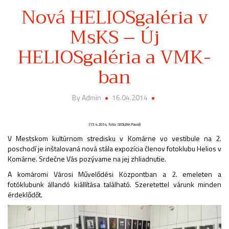
Nová HELIOSgaléria v
MsKS – Új
HELIOSgaléria a VMK-
ban
By Admin
16.04.2014
(15.4.2014, foto: SEDLIAK Pavol)
V Mestskom kultúrnom stredisku v Komárne vo vestibule na 2.
poschodí je inštalovaná nová stála expozícia členov fotoklubu Helios v
Komárne. Srdečne Vás pozývame na jej zhliadnutie.
A komáromi Városi Művelődési Központban a 2. emeleten a
fotóklubunk állandó kiállítása található. Szeretettel várunk minden
érdeklődőt.