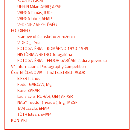
SZÁNTÓ László
UHRIN Milan AFIAP, AZSF
VARGA Tamás, JUDr.
VARGA Tibor, AFIAP
VEDENIE / VEZETŐSÉG
FOTOINFO
Stanovy občianskeho združenia
VIDEOgaléria
FOTOGALÉRIA – KOMÁRNO 1970-1985
HISTÓRIA A RETRO-fotogaléria
FOTOGALÉRIA – FEDOR GABČAN: Ľudia z pevnosti
V4 International Photography Competition
ČESTNÍ ČLENOVIA – TISZTELETBELI TAGOK
EIFERT János
Fedor GABČAN, Mgr.
Karel ZAKAR
Ladislav STRUHÁR, QEP, AFPSR
NAGY Teodor (Tivadar), Ing., MZSF
TÁM László, EFIAP
TÓTH István, EFIAP
KONTAKT