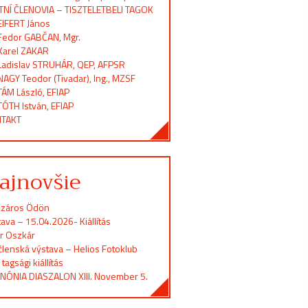
TNÍ ČLENOVIA – TISZTELETBELI TAGOK
EIFERT János
Fedor GABČAN, Mgr.
Karel ZAKAR
Ladislav STRUHÁR, QEP, AFPSR
NAGY Teodor (Tivadar), Ing., MZSF
TÁM László, EFIAP
TÓTH István, EFIAP
TAKT
ajnovšie
záros Ödön
ava – 15.04.2026- Kiállítás
er Oszkár
členská výstava – Helios Fotoklub
 tagsági kiállítás
NÓNIA DIASZALON XIII. November 5.