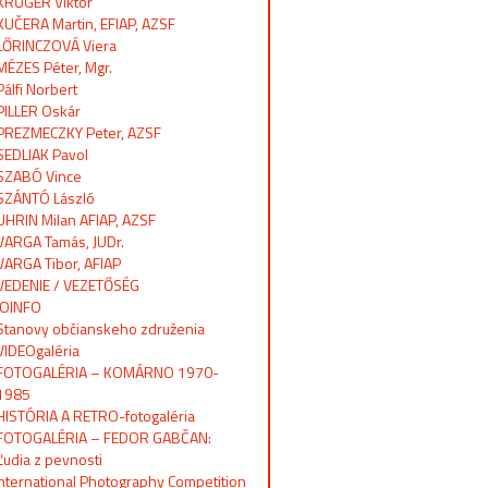
KRŰGER Viktor
KUČERA Martin, EFIAP, AZSF
LŐRINCZOVÁ Viera
MÉZES Péter, Mgr.
Pálfi Norbert
PILLER Oskár
PREZMECZKY Peter, AZSF
SEDLIAK Pavol
SZABÓ Vince
SZÁNTÓ László
UHRIN Milan AFIAP, AZSF
VARGA Tamás, JUDr.
VARGA Tibor, AFIAP
VEDENIE / VEZETŐSÉG
OINFO
Stanovy občianskeho združenia
VIDEOgaléria
FOTOGALÉRIA – KOMÁRNO 1970-
1985
HISTÓRIA A RETRO-fotogaléria
FOTOGALÉRIA – FEDOR GABČAN:
Ľudia z pevnosti
International Photography Competition