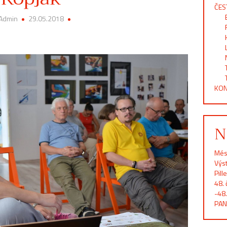
ČES
 Admin
29.05.2018
KON
N
Més
Výst
Pill
48. 
-48.
PAN