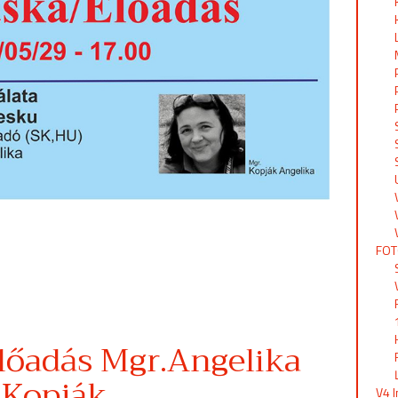
FOT
lőadás Mgr.Angelika
Kopják
V4 