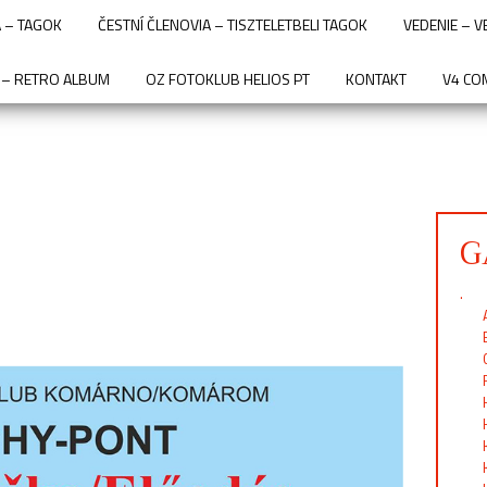
 – TAGOK
ČESTNÍ ČLENOVIA – TISZTELETBELI TAGOK
VEDENIE – 
 – RETRO ALBUM
OZ FOTOKLUB HELIOS PT
KONTAKT
V4 CO
G
.