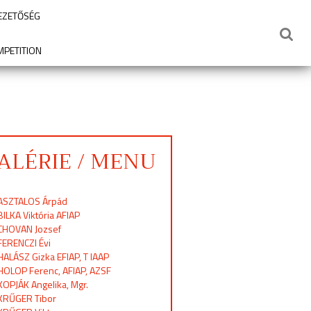
VEZETŐSÉG
MPETITION
ALÉRIE / MENU
ASZTALOS Árpád
BILKA Viktória AFIAP
CHOVAN Jozsef
FERENCZI Évi
HALÁSZ Gizka EFIAP, T IAAP
HOLOP Ferenc, AFIAP, AZSF
KOPJÁK Angelika, Mgr.
KRŰGER Tibor