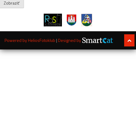
Zobraziť
Powered by HeliosFotoklub
|
Designed by