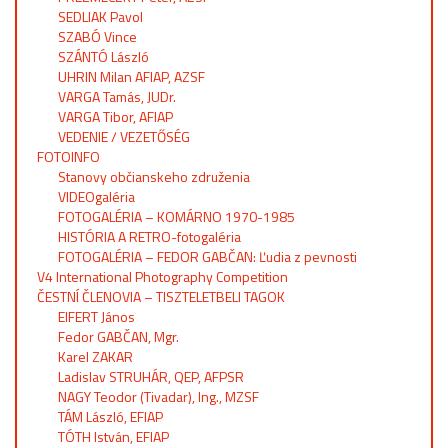
SEDLIAK Pavol
SZABÓ Vince
SZÁNTÓ László
UHRIN Milan AFIAP, AZSF
VARGA Tamás, JUDr.
VARGA Tibor, AFIAP
VEDENIE / VEZETŐSÉG
FOTOINFO
Stanovy občianskeho združenia
VIDEOgaléria
FOTOGALÉRIA – KOMÁRNO 1970-1985
HISTÓRIA A RETRO-fotogaléria
FOTOGALÉRIA – FEDOR GABČAN: Ľudia z pevnosti
V4 International Photography Competition
ČESTNÍ ČLENOVIA – TISZTELETBELI TAGOK
EIFERT János
Fedor GABČAN, Mgr.
Karel ZAKAR
Ladislav STRUHÁR, QEP, AFPSR
NAGY Teodor (Tivadar), Ing., MZSF
TÁM László, EFIAP
TÓTH István, EFIAP