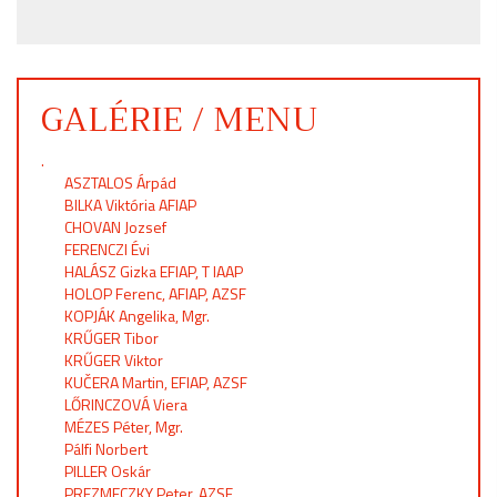
GALÉRIE / MENU
.
ASZTALOS Árpád
BILKA Viktória AFIAP
CHOVAN Jozsef
FERENCZI Évi
HALÁSZ Gizka EFIAP, T IAAP
HOLOP Ferenc, AFIAP, AZSF
KOPJÁK Angelika, Mgr.
KRŰGER Tibor
KRŰGER Viktor
KUČERA Martin, EFIAP, AZSF
LŐRINCZOVÁ Viera
MÉZES Péter, Mgr.
Pálfi Norbert
PILLER Oskár
PREZMECZKY Peter, AZSF