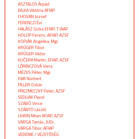
ASZTALOS Árpád
BILKA Viktória AFIAP
CHOVAN Jozsef
FERENCZI Évi
HALÁSZ Gizka EFIAP, T IAAP
HOLOP Ferenc, AFIAP, AZSF
KOPJÁK Angelika, Mgr.
KRŰGER Tibor
KRŰGER Viktor
KUČERA Martin, EFIAP, AZSF
LŐRINCZOVÁ Viera
MÉZES Péter, Mgr.
Pálfi Norbert
PILLER Oskár
PREZMECZKY Peter, AZSF
SEDLIAK Pavol
SZABÓ Vince
SZÁNTÓ László
UHRIN Milan AFIAP, AZSF
VARGA Tamás, JUDr.
VARGA Tibor, AFIAP
VEDENIE / VEZETŐSÉG