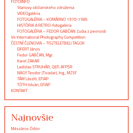
FOTOINFO
Stanovy občianskeho združenia
VIDEOgaléria
FOTOGALÉRIA – KOMÁRNO 1970-1985
HISTÓRIA A RETRO-fotogaléria
FOTOGALÉRIA – FEDOR GABČAN: Ľudia z pevnosti
V4 International Photography Competition
ČESTNÍ ČLENOVIA – TISZTELETBELI TAGOK
EIFERT János
Fedor GABČAN, Mgr.
Karel ZAKAR
Ladislav STRUHÁR, QEP, AFPSR
NAGY Teodor (Tivadar), Ing., MZSF
TÁM László, EFIAP
TÓTH István, EFIAP
KONTAKT
Najnovšie
Mészáros Ödön