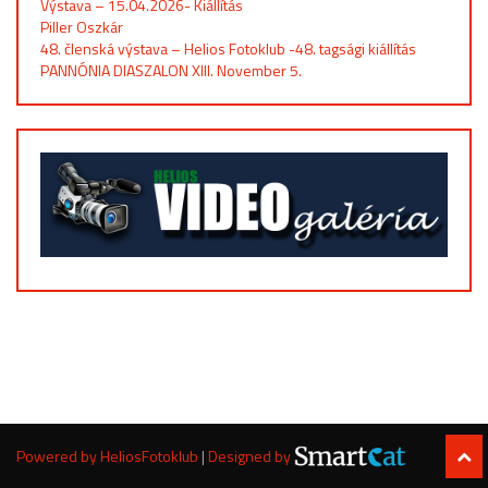
Výstava – 15.04.2026- Kiállítás
Piller Oszkár
48. členská výstava – Helios Fotoklub -48. tagsági kiállítás
PANNÓNIA DIASZALON XIII. November 5.
Powered by HeliosFotoklub
|
Designed by