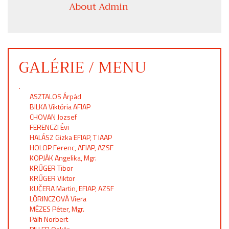
About Admin
GALÉRIE / MENU
.
ASZTALOS Árpád
BILKA Viktória AFIAP
CHOVAN Jozsef
FERENCZI Évi
HALÁSZ Gizka EFIAP, T IAAP
HOLOP Ferenc, AFIAP, AZSF
KOPJÁK Angelika, Mgr.
KRŰGER Tibor
KRŰGER Viktor
KUČERA Martin, EFIAP, AZSF
LŐRINCZOVÁ Viera
MÉZES Péter, Mgr.
Pálfi Norbert