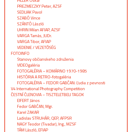
PILLER Oskár
PREZMECZKY Peter, AZSF
SEDLIAK Pavol
SZABÓ Vince
SZÁNTÓ László
UHRIN Milan AFIAP, AZSF
VARGA Tamás, JUDr.
VARGA Tibor, AFIAP
VEDENIE / VEZETŐSÉG
FOTOINFO
Stanovy občianskeho združenia
VIDEOgaléria
FOTOGALÉRIA – KOMÁRNO 1970-1985
HISTÓRIA A RETRO-fotogaléria
FOTOGALÉRIA – FEDOR GABČAN: Ľudia z pevnosti
V4 International Photography Competition
ČESTNÍ ČLENOVIA – TISZTELETBELI TAGOK
EIFERT János
Fedor GABČAN, Mgr.
Karel ZAKAR
Ladislav STRUHÁR, QEP, AFPSR
NAGY Teodor (Tivadar), Ing., MZSF
TÁM László, EFIAP