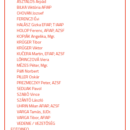
ASZTALOS Árpád
BILKA Viktória AFIAP
CHOVAN Jozsef
FERENCZI Évi
HALÁSZ Gizka EFIAP, T IAAP
HOLOP Ferenc, AFIAP, AZSF
KOPJÁK Angelika, Mgr.
KRŰGER Tibor
KRŰGER Viktor
KUČERA Martin, EFIAP, AZSF
LŐRINCZOVÁ Viera
MÉZES Péter, Mgr.
Pálfi Norbert
PILLER Oskár
PREZMECZKY Peter, AZSF
SEDLIAK Pavol
SZABÓ Vince
SZÁNTÓ László
UHRIN Milan AFIAP, AZSF
VARGA Tamás, JUDr.
VARGA Tibor, AFIAP
VEDENIE / VEZETŐSÉG
FOTOINFO