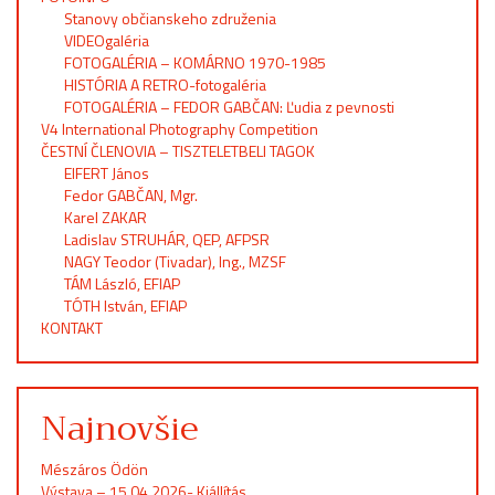
Stanovy občianskeho združenia
VIDEOgaléria
FOTOGALÉRIA – KOMÁRNO 1970-1985
HISTÓRIA A RETRO-fotogaléria
FOTOGALÉRIA – FEDOR GABČAN: Ľudia z pevnosti
V4 International Photography Competition
ČESTNÍ ČLENOVIA – TISZTELETBELI TAGOK
EIFERT János
Fedor GABČAN, Mgr.
Karel ZAKAR
Ladislav STRUHÁR, QEP, AFPSR
NAGY Teodor (Tivadar), Ing., MZSF
TÁM László, EFIAP
TÓTH István, EFIAP
KONTAKT
Najnovšie
Mészáros Ödön
Výstava – 15.04.2026- Kiállítás