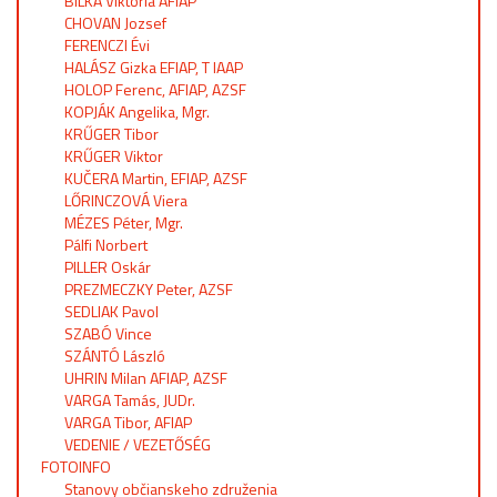
BILKA Viktória AFIAP
CHOVAN Jozsef
FERENCZI Évi
HALÁSZ Gizka EFIAP, T IAAP
HOLOP Ferenc, AFIAP, AZSF
KOPJÁK Angelika, Mgr.
KRŰGER Tibor
KRŰGER Viktor
KUČERA Martin, EFIAP, AZSF
LŐRINCZOVÁ Viera
MÉZES Péter, Mgr.
Pálfi Norbert
PILLER Oskár
PREZMECZKY Peter, AZSF
SEDLIAK Pavol
SZABÓ Vince
SZÁNTÓ László
UHRIN Milan AFIAP, AZSF
VARGA Tamás, JUDr.
VARGA Tibor, AFIAP
VEDENIE / VEZETŐSÉG
FOTOINFO
Stanovy občianskeho združenia