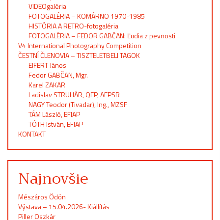
VIDEOgaléria
FOTOGALÉRIA – KOMÁRNO 1970-1985
HISTÓRIA A RETRO-fotogaléria
FOTOGALÉRIA – FEDOR GABČAN: Ľudia z pevnosti
V4 International Photography Competition
ČESTNÍ ČLENOVIA – TISZTELETBELI TAGOK
EIFERT János
Fedor GABČAN, Mgr.
Karel ZAKAR
Ladislav STRUHÁR, QEP, AFPSR
NAGY Teodor (Tivadar), Ing., MZSF
TÁM László, EFIAP
TÓTH István, EFIAP
KONTAKT
Najnovšie
Mészáros Ödön
Výstava – 15.04.2026- Kiállítás
Piller Oszkár