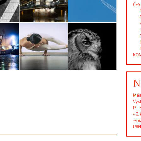
ČES
KON
N
Més
Výst
Pill
48. 
-48.
PAN