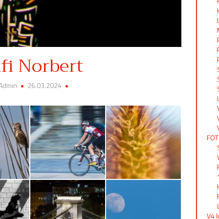
lfi Norbert
 Admin
26.03.2024
FOT
V4 