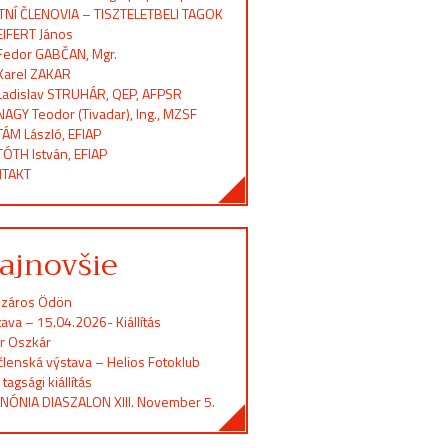
TNÍ ČLENOVIA – TISZTELETBELI TAGOK
EIFERT János
Fedor GABČAN, Mgr.
Karel ZAKAR
Ladislav STRUHÁR, QEP, AFPSR
NAGY Teodor (Tivadar), Ing., MZSF
TÁM László, EFIAP
TÓTH István, EFIAP
TAKT
ajnovšie
záros Ödön
ava – 15.04.2026- Kiállítás
er Oszkár
členská výstava – Helios Fotoklub
 tagsági kiállítás
NÓNIA DIASZALON XIII. November 5.