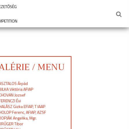
VEZETŐSÉG
MPETITION
ALÉRIE / MENU
ASZTALOS Árpád
BILKA Viktória AFIAP
CHOVAN Jozsef
FERENCZI Évi
HALÁSZ Gizka EFIAP, T IAAP
HOLOP Ferenc, AFIAP, AZSF
KOPJÁK Angelika, Mgr.
KRŰGER Tibor