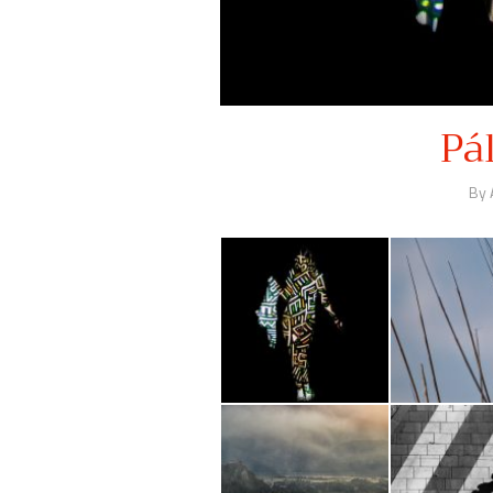
Pá
By