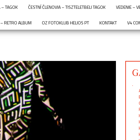
 – TAGOK
ČESTNÍ ČLENOVIA – TISZTELETBELI TAGOK
VEDENIE – 
 – RETRO ALBUM
OZ FOTOKLUB HELIOS PT
KONTAKT
V4 CO
G
.