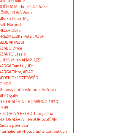
KRŰGER Viktor
KUČERA Martin, EFIAP, AZSF
LŐRINCZOVÁ Viera
MÉZES Péter, Mgr.
Pálfi Norbert
PILLER Oskár
PREZMECZKY Peter, AZSF
SEDLIAK Pavol
SZABÓ Vince
SZÁNTÓ László
UHRIN Milan AFIAP, AZSF
VARGA Tamás, JUDr.
VARGA Tibor, AFIAP
VEDENIE / VEZETŐSÉG
OINFO
Stanovy občianskeho združenia
VIDEOgaléria
FOTOGALÉRIA – KOMÁRNO 1970-
1985
HISTÓRIA A RETRO-fotogaléria
FOTOGALÉRIA – FEDOR GABČAN:
Ľudia z pevnosti
International Photography Competition