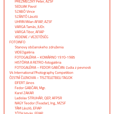
PREZMECZKY Peter, AZSF
SEDLIAK Pavol
SZABÓ Vince
SZÁNTÓ László
UHRIN Milan AFIAP, AZSF
VARGA Tamás, JUDr.
VARGA Tibor, AFIAP
VEDENIE / VEZETŐSÉG
FOTOINFO
Stanovy občianskeho združenia
VIDEOgaléria
FOTOGALÉRIA – KOMÁRNO 1970-1985
HISTÓRIA A RETRO-fotogaléria
FOTOGALÉRIA – FEDOR GABČAN: Ľudia z pevnosti
V4 International Photography Competition
ČESTNÍ ČLENOVIA – TISZTELETBELI TAGOK
EIFERT János
Fedor GABČAN, Mgr.
Karel ZAKAR
Ladislav STRUHÁR, QEP, AFPSR
NAGY Teodor (Tivadar), Ing., MZSF
TÁM László, EFIAP
TÓTH István, EFIAP