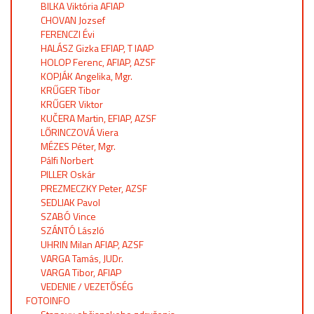
BILKA Viktória AFIAP
CHOVAN Jozsef
FERENCZI Évi
HALÁSZ Gizka EFIAP, T IAAP
HOLOP Ferenc, AFIAP, AZSF
KOPJÁK Angelika, Mgr.
KRŰGER Tibor
KRŰGER Viktor
KUČERA Martin, EFIAP, AZSF
LŐRINCZOVÁ Viera
MÉZES Péter, Mgr.
Pálfi Norbert
PILLER Oskár
PREZMECZKY Peter, AZSF
SEDLIAK Pavol
SZABÓ Vince
SZÁNTÓ László
UHRIN Milan AFIAP, AZSF
VARGA Tamás, JUDr.
VARGA Tibor, AFIAP
VEDENIE / VEZETŐSÉG
FOTOINFO