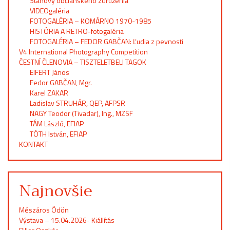
Stanovy občianskeho združenia
VIDEOgaléria
FOTOGALÉRIA – KOMÁRNO 1970-1985
HISTÓRIA A RETRO-fotogaléria
FOTOGALÉRIA – FEDOR GABČAN: Ľudia z pevnosti
V4 International Photography Competition
ČESTNÍ ČLENOVIA – TISZTELETBELI TAGOK
EIFERT János
Fedor GABČAN, Mgr.
Karel ZAKAR
Ladislav STRUHÁR, QEP, AFPSR
NAGY Teodor (Tivadar), Ing., MZSF
TÁM László, EFIAP
TÓTH István, EFIAP
KONTAKT
Najnovšie
Mészáros Ödön
Výstava – 15.04.2026- Kiállítás