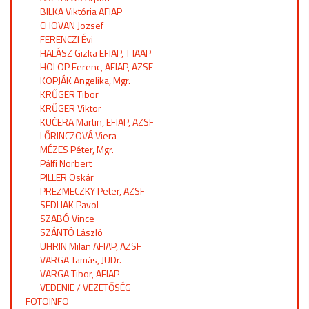
BILKA Viktória AFIAP
CHOVAN Jozsef
FERENCZI Évi
HALÁSZ Gizka EFIAP, T IAAP
HOLOP Ferenc, AFIAP, AZSF
KOPJÁK Angelika, Mgr.
KRŰGER Tibor
KRŰGER Viktor
KUČERA Martin, EFIAP, AZSF
LŐRINCZOVÁ Viera
MÉZES Péter, Mgr.
Pálfi Norbert
PILLER Oskár
PREZMECZKY Peter, AZSF
SEDLIAK Pavol
SZABÓ Vince
SZÁNTÓ László
UHRIN Milan AFIAP, AZSF
VARGA Tamás, JUDr.
VARGA Tibor, AFIAP
VEDENIE / VEZETŐSÉG
FOTOINFO