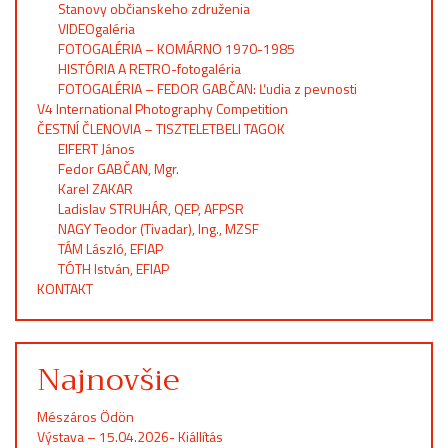
Stanovy občianskeho združenia
VIDEOgaléria
FOTOGALÉRIA – KOMÁRNO 1970-1985
HISTÓRIA A RETRO-fotogaléria
FOTOGALÉRIA – FEDOR GABČAN: Ľudia z pevnosti
V4 International Photography Competition
ČESTNÍ ČLENOVIA – TISZTELETBELI TAGOK
EIFERT János
Fedor GABČAN, Mgr.
Karel ZAKAR
Ladislav STRUHÁR, QEP, AFPSR
NAGY Teodor (Tivadar), Ing., MZSF
TÁM László, EFIAP
TÓTH István, EFIAP
KONTAKT
Najnovšie
Mészáros Ödön
Výstava – 15.04.2026- Kiállítás