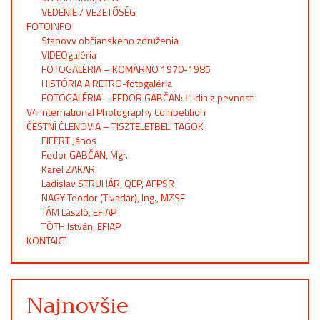
VEDENIE / VEZETŐSÉG
FOTOINFO
Stanovy občianskeho združenia
VIDEOgaléria
FOTOGALÉRIA – KOMÁRNO 1970-1985
HISTÓRIA A RETRO-fotogaléria
FOTOGALÉRIA – FEDOR GABČAN: Ľudia z pevnosti
V4 International Photography Competition
ČESTNÍ ČLENOVIA – TISZTELETBELI TAGOK
EIFERT János
Fedor GABČAN, Mgr.
Karel ZAKAR
Ladislav STRUHÁR, QEP, AFPSR
NAGY Teodor (Tivadar), Ing., MZSF
TÁM László, EFIAP
TÓTH István, EFIAP
KONTAKT
Najnovšie