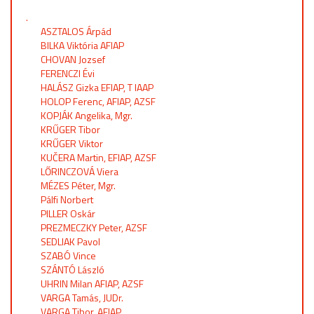
.
ASZTALOS Árpád
BILKA Viktória AFIAP
CHOVAN Jozsef
FERENCZI Évi
HALÁSZ Gizka EFIAP, T IAAP
HOLOP Ferenc, AFIAP, AZSF
KOPJÁK Angelika, Mgr.
KRŰGER Tibor
KRŰGER Viktor
KUČERA Martin, EFIAP, AZSF
LŐRINCZOVÁ Viera
MÉZES Péter, Mgr.
Pálfi Norbert
PILLER Oskár
PREZMECZKY Peter, AZSF
SEDLIAK Pavol
SZABÓ Vince
SZÁNTÓ László
UHRIN Milan AFIAP, AZSF
VARGA Tamás, JUDr.
VARGA Tibor, AFIAP