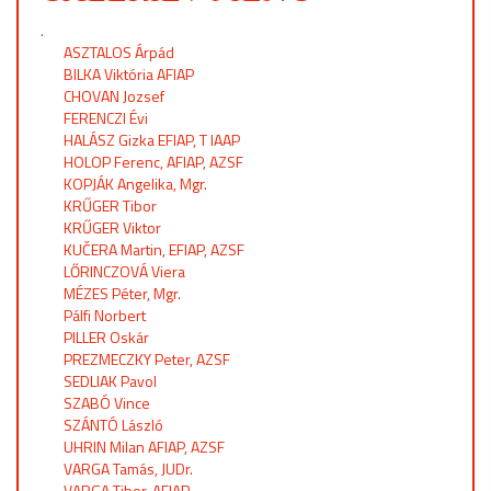
.
ASZTALOS Árpád
BILKA Viktória AFIAP
CHOVAN Jozsef
FERENCZI Évi
HALÁSZ Gizka EFIAP, T IAAP
HOLOP Ferenc, AFIAP, AZSF
KOPJÁK Angelika, Mgr.
KRŰGER Tibor
KRŰGER Viktor
KUČERA Martin, EFIAP, AZSF
LŐRINCZOVÁ Viera
MÉZES Péter, Mgr.
Pálfi Norbert
PILLER Oskár
PREZMECZKY Peter, AZSF
SEDLIAK Pavol
SZABÓ Vince
SZÁNTÓ László
UHRIN Milan AFIAP, AZSF
VARGA Tamás, JUDr.
VARGA Tibor, AFIAP