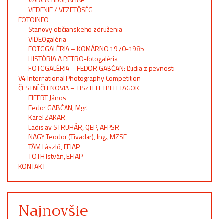
VEDENIE / VEZETŐSÉG
FOTOINFO
Stanovy občianskeho združenia
VIDEOgaléria
FOTOGALÉRIA – KOMÁRNO 1970-1985
HISTÓRIA A RETRO-fotogaléria
FOTOGALÉRIA – FEDOR GABČAN: Ľudia z pevnosti
V4 International Photography Competition
ČESTNÍ ČLENOVIA – TISZTELETBELI TAGOK
EIFERT János
Fedor GABČAN, Mgr.
Karel ZAKAR
Ladislav STRUHÁR, QEP, AFPSR
NAGY Teodor (Tivadar), Ing., MZSF
TÁM László, EFIAP
TÓTH István, EFIAP
KONTAKT
Najnovšie