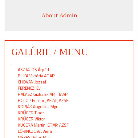
About Admin
GALÉRIE / MENU
.
ASZTALOS Árpád
BILKA Viktória AFIAP
CHOVAN Jozsef
FERENCZI Évi
HALÁSZ Gizka EFIAP, T IAAP
HOLOP Ferenc, AFIAP, AZSF
KOPJÁK Angelika, Mgr.
KRŰGER Tibor
KRŰGER Viktor
KUČERA Martin, EFIAP, AZSF
LŐRINCZOVÁ Viera
MÉZES Péter, Mgr.