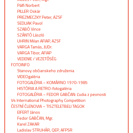
Pálfi Norbert
PILLER Oskár
PREZMECZKY Peter, AZSF
SEDLIAK Pavol
SZABÓ Vince
SZÁNTÓ László
UHRIN Milan AFIAP, AZSF
VARGA Tamás, JUDr.
VARGA Tibor, AFIAP
VEDENIE / VEZETŐSÉG
FOTOINFO
Stanovy občianskeho združenia
VIDEOgaléria
FOTOGALÉRIA – KOMÁRNO 1970-1985
HISTÓRIA A RETRO-fotogaléria
FOTOGALÉRIA – FEDOR GABČAN: Ľudia z pevnosti
V4 International Photography Competition
ČESTNÍ ČLENOVIA – TISZTELETBELI TAGOK
EIFERT János
Fedor GABČAN, Mgr.
Karel ZAKAR
Ladislav STRUHÁR, QEP, AFPSR