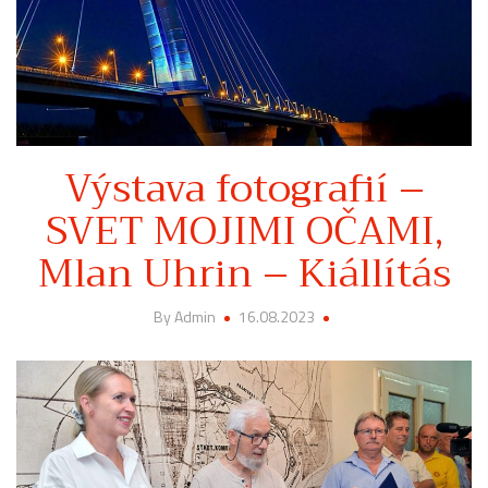
Výstava fotografií –
SVET MOJIMI OČAMI,
Mlan Uhrin – Kiállítás
By Admin
16.08.2023