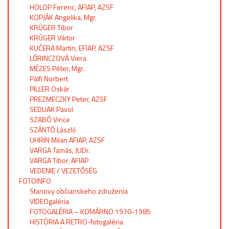
HOLOP Ferenc, AFIAP, AZSF
KOPJÁK Angelika, Mgr.
KRŰGER Tibor
KRŰGER Viktor
KUČERA Martin, EFIAP, AZSF
LŐRINCZOVÁ Viera
MÉZES Péter, Mgr.
Pálfi Norbert
PILLER Oskár
PREZMECZKY Peter, AZSF
SEDLIAK Pavol
SZABÓ Vince
SZÁNTÓ László
UHRIN Milan AFIAP, AZSF
VARGA Tamás, JUDr.
VARGA Tibor, AFIAP
VEDENIE / VEZETŐSÉG
FOTOINFO
Stanovy občianskeho združenia
VIDEOgaléria
FOTOGALÉRIA – KOMÁRNO 1970-1985
HISTÓRIA A RETRO-fotogaléria