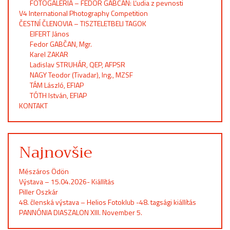
FOTOGALÉRIA – FEDOR GABČAN: Ľudia z pevnosti
V4 International Photography Competition
ČESTNÍ ČLENOVIA – TISZTELETBELI TAGOK
EIFERT János
Fedor GABČAN, Mgr.
Karel ZAKAR
Ladislav STRUHÁR, QEP, AFPSR
NAGY Teodor (Tivadar), Ing., MZSF
TÁM László, EFIAP
TÓTH István, EFIAP
KONTAKT
Najnovšie
Mészáros Ödön
Výstava – 15.04.2026- Kiállítás
Piller Oszkár
48. členská výstava – Helios Fotoklub -48. tagsági kiállítás
PANNÓNIA DIASZALON XIII. November 5.