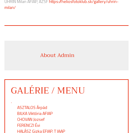
UHRIN Milan AFIAP, AZSF
https://heliosfotoklub.sk/gallery/uhrin-
milan/
About Admin
GALÉRIE / MENU
.
ASZTALOS Árpád
BILKA Viktória AFIAP
CHOVAN Jozsef
FERENCZI Évi
HALÁSZ Gizka EFIAP, T IAAP