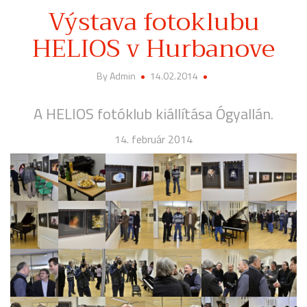
Výstava fotoklubu
HELIOS v Hurbanove
By Admin
14.02.2014
A HELIOS fotóklub kiállítása Ógyallán.
14. február 2014