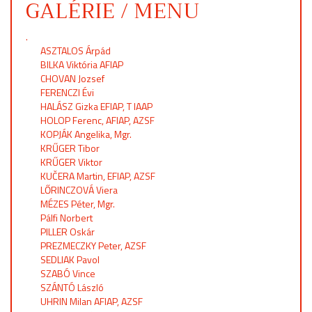
GALÉRIE / MENU
.
ASZTALOS Árpád
BILKA Viktória AFIAP
CHOVAN Jozsef
FERENCZI Évi
HALÁSZ Gizka EFIAP, T IAAP
HOLOP Ferenc, AFIAP, AZSF
KOPJÁK Angelika, Mgr.
KRŰGER Tibor
KRŰGER Viktor
KUČERA Martin, EFIAP, AZSF
LŐRINCZOVÁ Viera
MÉZES Péter, Mgr.
Pálfi Norbert
PILLER Oskár
PREZMECZKY Peter, AZSF
SEDLIAK Pavol
SZABÓ Vince
SZÁNTÓ László
UHRIN Milan AFIAP, AZSF