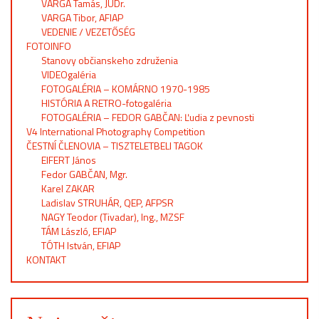
VARGA Tamás, JUDr.
VARGA Tibor, AFIAP
VEDENIE / VEZETŐSÉG
FOTOINFO
Stanovy občianskeho združenia
VIDEOgaléria
FOTOGALÉRIA – KOMÁRNO 1970-1985
HISTÓRIA A RETRO-fotogaléria
FOTOGALÉRIA – FEDOR GABČAN: Ľudia z pevnosti
V4 International Photography Competition
ČESTNÍ ČLENOVIA – TISZTELETBELI TAGOK
EIFERT János
Fedor GABČAN, Mgr.
Karel ZAKAR
Ladislav STRUHÁR, QEP, AFPSR
NAGY Teodor (Tivadar), Ing., MZSF
TÁM László, EFIAP
TÓTH István, EFIAP
KONTAKT