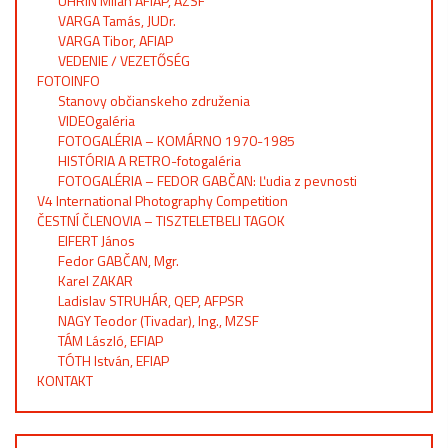
UHRIN Milan AFIAP, AZSF
VARGA Tamás, JUDr.
VARGA Tibor, AFIAP
VEDENIE / VEZETŐSÉG
FOTOINFO
Stanovy občianskeho združenia
VIDEOgaléria
FOTOGALÉRIA – KOMÁRNO 1970-1985
HISTÓRIA A RETRO-fotogaléria
FOTOGALÉRIA – FEDOR GABČAN: Ľudia z pevnosti
V4 International Photography Competition
ČESTNÍ ČLENOVIA – TISZTELETBELI TAGOK
EIFERT János
Fedor GABČAN, Mgr.
Karel ZAKAR
Ladislav STRUHÁR, QEP, AFPSR
NAGY Teodor (Tivadar), Ing., MZSF
TÁM László, EFIAP
TÓTH István, EFIAP
KONTAKT