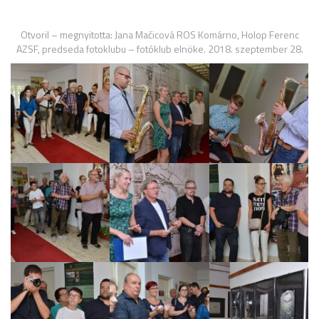
Otvoril – megnyitotta: Jana Mačicová ROS Komárno, Holop Ferenc
AZSF, predseda fotoklubu – fotóklub elnöke. 2018. szeptember 28.