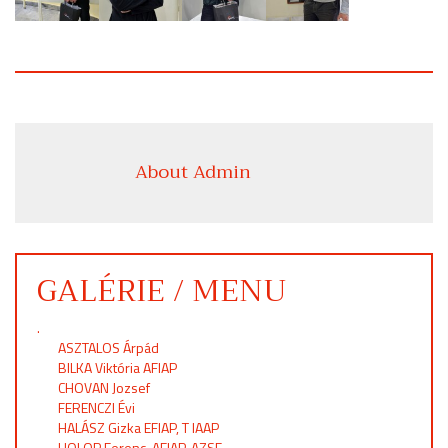
About Admin
GALÉRIE / MENU
.
ASZTALOS Árpád
BILKA Viktória AFIAP
CHOVAN Jozsef
FERENCZI Évi
HALÁSZ Gizka EFIAP, T IAAP
HOLOP Ferenc, AFIAP, AZSF