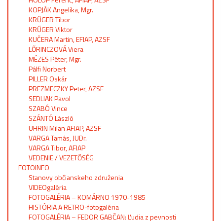
KOPJÁK Angelika, Mgr.
KRŰGER Tibor
KRŰGER Viktor
KUČERA Martin, EFIAP, AZSF
LŐRINCZOVÁ Viera
MÉZES Péter, Mgr.
Pálfi Norbert
PILLER Oskár
PREZMECZKY Peter, AZSF
SEDLIAK Pavol
SZABÓ Vince
SZÁNTÓ László
UHRIN Milan AFIAP, AZSF
VARGA Tamás, JUDr.
VARGA Tibor, AFIAP
VEDENIE / VEZETŐSÉG
FOTOINFO
Stanovy občianskeho združenia
VIDEOgaléria
FOTOGALÉRIA – KOMÁRNO 1970-1985
HISTÓRIA A RETRO-fotogaléria
FOTOGALÉRIA – FEDOR GABČAN: Ľudia z pevnosti