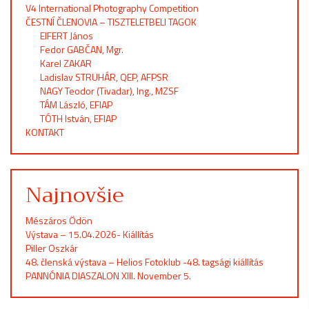
V4 International Photography Competition
ČESTNÍ ČLENOVIA – TISZTELETBELI TAGOK
EIFERT János
Fedor GABČAN, Mgr.
Karel ZAKAR
Ladislav STRUHÁR, QEP, AFPSR
NAGY Teodor (Tivadar), Ing., MZSF
TÁM László, EFIAP
TÓTH István, EFIAP
KONTAKT
Najnovšie
Mészáros Ödön
Výstava – 15.04.2026- Kiállítás
Piller Oszkár
48. členská výstava – Helios Fotoklub -48. tagsági kiállítás
PANNÓNIA DIASZALON XIII. November 5.