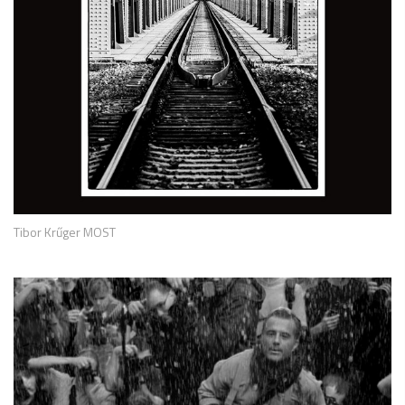
Tibor Krűger MOST