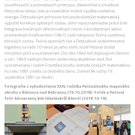
osvetľovacích a premietacích prístrojov, ďalekohľad a zrkadlovú
Petzvalovu lampu, kde je maximálne možné využitie svetelnej
energie. Petzvalovým prínosom bol predovšetkým matematický
výpočet korekcie optických sústav. Jeho najvýznamnejšie práce boli:
Integrácia lineárnych diferenciálnych rovníc s konštantným alebo
premenlivým koeficientom (1847), časti rukopisov Teória systémov
tónových osnov, Teória oporných čiar a Petzvalove sedemmiestne
logaritmy sa našli 10 rokov po jeho smrti. Jozef Petzval dostal
množstvo pôct a vyznamenaní. Od roku 1846 bol dopisujúcim členom
a od r. 1849 riadnym členom viedenskej akadémie vied. Bol
vyznamenaný i radom Františka Jozefa. Jednota českých matematikov
ho roku 1881 zvolila za čestného člena. Zomrel 84 ročný 19.
septembra 1891 vo Viedni.
Fotografie z vyhodnotenia XXIV. ročníka Petzvalového mapového
okruhu v Bánovce nad Bebravou (19.10.2018)- Fotók a Petzval
fotó-körverseny kiértékeléséről Bánról (2018.10.19):