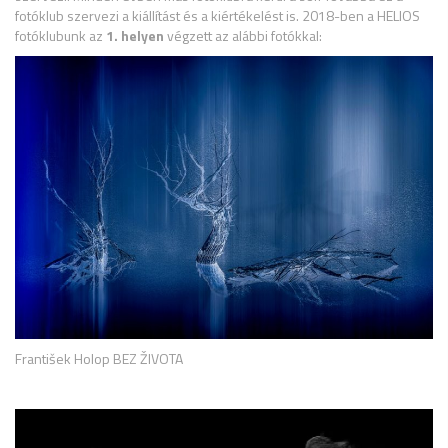
fotóklub szervezi a kiállítást és a kiértékelést is. 2018-ben a HELIOS
fotóklubunk az
1. helyen
végzett az alábbi fotókkal:
František Holop BEZ ŽIVOTA