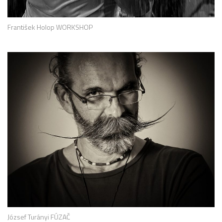
František Holop WORKSHOP
József Turányi FÚZAČ