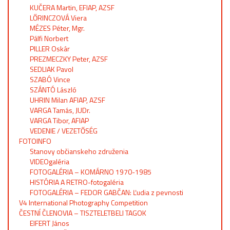
KUČERA Martin, EFIAP, AZSF
LŐRINCZOVÁ Viera
MÉZES Péter, Mgr.
Pálfi Norbert
PILLER Oskár
PREZMECZKY Peter, AZSF
SEDLIAK Pavol
SZABÓ Vince
SZÁNTÓ László
UHRIN Milan AFIAP, AZSF
VARGA Tamás, JUDr.
VARGA Tibor, AFIAP
VEDENIE / VEZETŐSÉG
FOTOINFO
Stanovy občianskeho združenia
VIDEOgaléria
FOTOGALÉRIA – KOMÁRNO 1970-1985
HISTÓRIA A RETRO-fotogaléria
FOTOGALÉRIA – FEDOR GABČAN: Ľudia z pevnosti
V4 International Photography Competition
ČESTNÍ ČLENOVIA – TISZTELETBELI TAGOK
EIFERT János