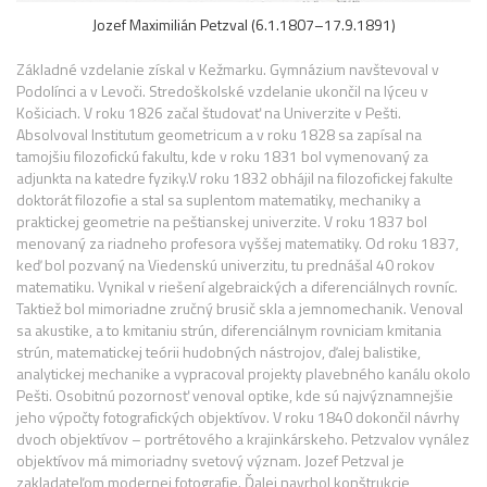
Jozef Maximilián Petzval (6.1.1807–17.9.1891)
Základné vzdelanie získal v Kežmarku. Gymnázium navštevoval v
Podolínci a v Levoči. Stredoškolské vzdelanie ukončil na lýceu v
Košiciach. V roku 1826 začal študovať na Univerzite v Pešti.
Absolvoval Institutum geometricum a v roku 1828 sa zapísal na
tamojšiu filozofickú fakultu, kde v roku 1831 bol vymenovaný za
adjunkta na katedre fyziky.V roku 1832 obhájil na filozofickej fakulte
doktorát filozofie a stal sa suplentom matematiky, mechaniky a
praktickej geometrie na peštianskej univerzite. V roku 1837 bol
menovaný za riadneho profesora vyššej matematiky. Od roku 1837,
keď bol pozvaný na Viedenskú univerzitu, tu prednášal 40 rokov
matematiku. Vynikal v riešení algebraických a diferenciálnych rovníc.
Taktiež bol mimoriadne zručný brusič skla a jemnomechanik. Venoval
sa akustike, a to kmitaniu strún, diferenciálnym rovniciam kmitania
strún, matematickej teórii hudobných nástrojov, ďalej balistike,
analytickej mechanike a vypracoval projekty plavebného kanálu okolo
Pešti. Osobitnú pozornosť venoval optike, kde sú najvýznamnejšie
jeho výpočty fotografických objektívov. V roku 1840 dokončil návrhy
dvoch objektívov – portrétového a krajinkárskeho. Petzvalov vynález
objektívov má mimoriadny svetový význam. Jozef Petzval je
zakladateľom modernej fotografie. Ďalej navrhol konštrukcie