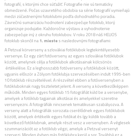
fotografií, s ktorými chce súťažiť. Fotografie nie sú tematicky
obmedzené. Počas uzavretého obdobia sa série fotografií vymieňajú
medzi zúčastnenými fotoklubmi podľa dohodnutého poradia.
Závrečnú sumarizáciu hodnotení zabezpečuje fotoklub, ktorý
organizuje podujatie. Každoročne výstavu a vyhodnotenie
zabezpečuje iný z okruhu fotoklubov. V roku 2018 náš HELIOS
fotoklub skončil na
1. mieste
s nasledovnými fotografiami:
A Petzval körverseny a szlovákiai fotóklubok legtekintélyesebb
versenye. Ez egy zárt fotóverseny az egyes szlovákiai fotóklubok
között, amelynek célja a fotóklubok alkotásainak kölcsönös
értékelése. Ez a leghosszabb fotóverseny a fotóklubok között,
ugyanis először a Zólyom fotóklubja szervezésében indult 1995-ben
10 fotóklub részvételével. A részvétel ebben a fotóversenyben a
fotókluboknak nagy tiszteletet jelent. A verseny a következőképpen
működik. Minden egyes fotóklub 15 fotográfiát küld be a versenybe,
amelyek a fotóklub tagjainak alkotásai és amelyekkel szeretne
versenyezni. A fotográfiák nincsenek tematikusan szabályozva. A
verseny alatt a fotográfiák sorozata cserélődnek egyes fotóklubok
között, amelyek értékelik egyes fotókat és így küldik tovább a
következő fotóklubnak, amelyik részt vesz a versenyben. A véglesek
szummarizációt az a fotóklub végzi, amelyik a Petzval versenyt
szervezi. Minden évben más fotóklubra kerül a sor. Továbbá ez a