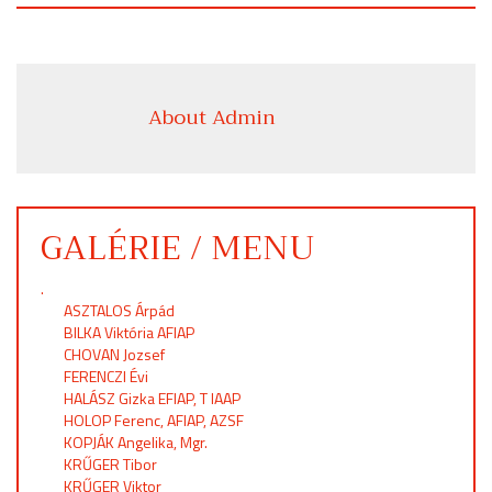
About Admin
GALÉRIE / MENU
.
ASZTALOS Árpád
BILKA Viktória AFIAP
CHOVAN Jozsef
FERENCZI Évi
HALÁSZ Gizka EFIAP, T IAAP
HOLOP Ferenc, AFIAP, AZSF
KOPJÁK Angelika, Mgr.
KRŰGER Tibor
KRŰGER Viktor