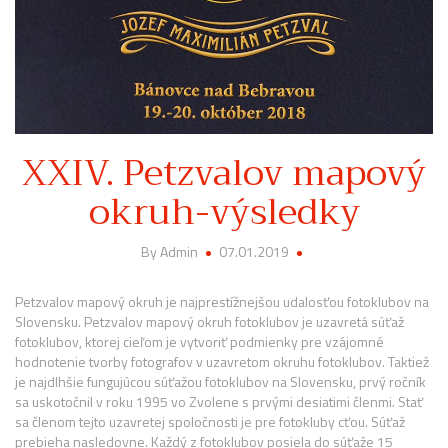
XXIV. Petzvalov mapový
okruh-výsledky
By Admin
07.01.2019
Petzvalov mapový okruh je najprestížnejšou udalosťou fotoklubov na
Slovensku. Petzvalov mapový okruh fotoklubov je uzavretá súťaž
fotoklubov, ktorej cieľom je vytvoriť podmienky pre vzájomné
hodnotenie tvorby fotografov v uzavretom okruhu fotoklubov. Taktiež
je najdlhšie fungujúcou súťažou fotoklubov na Slovensku, prvý ročník
sa uskotočnil v roku 1995 vo Zvolene s prvými desiatimi členmi. Stať
sa členom tejto uzavretej spoločnosti je pre fotokluby cťou. Súťaž
prebieha nasledovne. Každý z fotoklubov posiela do súťaže 15