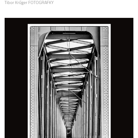
Tibor Krűger FOTOGRAFKY