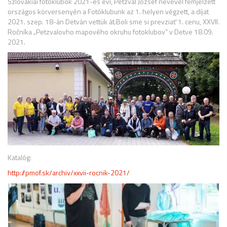
Szlovákiai fotóklubok 2021-es évi, Petzval József nevével fémjelzett
országos körversenyén a Fotóklubunk az 1. helyen végzett, a díjat
2021. szep. 18-án Detván vettük át.Boli sme si prevziať 1. cenu, XXVII.
Ročníka „Petzvalovho mapového okruhu fotoklubov“ v Detve 18.09.
2021.
Katalóg:
http://pmof.sk/archiv/xxvii-rocnik-2021/