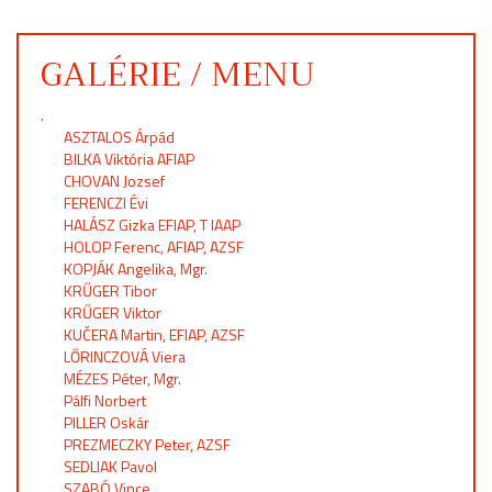
GALÉRIE / MENU
.
ASZTALOS Árpád
BILKA Viktória AFIAP
CHOVAN Jozsef
FERENCZI Évi
HALÁSZ Gizka EFIAP, T IAAP
HOLOP Ferenc, AFIAP, AZSF
KOPJÁK Angelika, Mgr.
KRŰGER Tibor
KRŰGER Viktor
KUČERA Martin, EFIAP, AZSF
LŐRINCZOVÁ Viera
MÉZES Péter, Mgr.
Pálfi Norbert
PILLER Oskár
PREZMECZKY Peter, AZSF
SEDLIAK Pavol
SZABÓ Vince