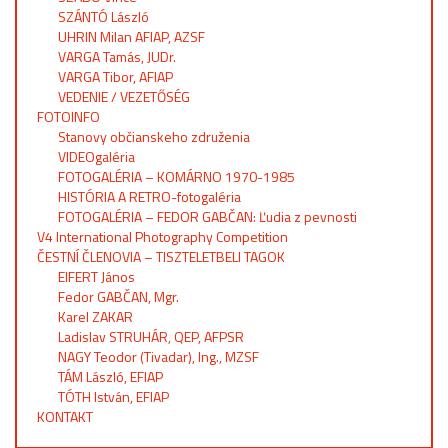
SZÁNTÓ László
UHRIN Milan AFIAP, AZSF
VARGA Tamás, JUDr.
VARGA Tibor, AFIAP
VEDENIE / VEZETŐSÉG
FOTOINFO
Stanovy občianskeho združenia
VIDEOgaléria
FOTOGALÉRIA – KOMÁRNO 1970-1985
HISTÓRIA A RETRO-fotogaléria
FOTOGALÉRIA – FEDOR GABČAN: Ľudia z pevnosti
V4 International Photography Competition
ČESTNÍ ČLENOVIA – TISZTELETBELI TAGOK
EIFERT János
Fedor GABČAN, Mgr.
Karel ZAKAR
Ladislav STRUHÁR, QEP, AFPSR
NAGY Teodor (Tivadar), Ing., MZSF
TÁM László, EFIAP
TÓTH István, EFIAP
KONTAKT