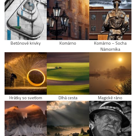
Betónové krivky
Komárno
Komárno – Socha
Námorníka
Hrátky so svetlom
Dlhá cesta
Magické ráno