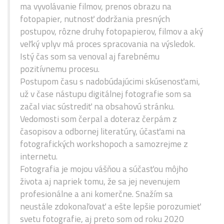
ma vyvolávanie filmov, prenos obrazu na
fotopapier, nutnosť dodržania presných
postupov, rôzne druhy fotopapierov, filmov a aký
veľký vplyv má proces spracovania na výsledok.
Istý čas som sa venoval aj farebnému
pozitívnemu procesu.
Postupom času s nadobúdajúcimi skúsenosťami,
už v čase nástupu digitálnej fotografie som sa
začal viac sústrediť na obsahovú stránku.
Vedomosti som čerpal a doteraz čerpám z
časopisov a odbornej literatúry, účasťami na
fotografických workshopoch a samozrejme z
internetu.
Fotografia je mojou vášňou a súčasťou môjho
života aj napriek tomu, že sa jej nevenujem
profesionálne a ani komerčne. Snažím sa
neustále zdokonaľovať a ešte lepšie porozumieť
svetu fotografie, aj preto som od roku 2020