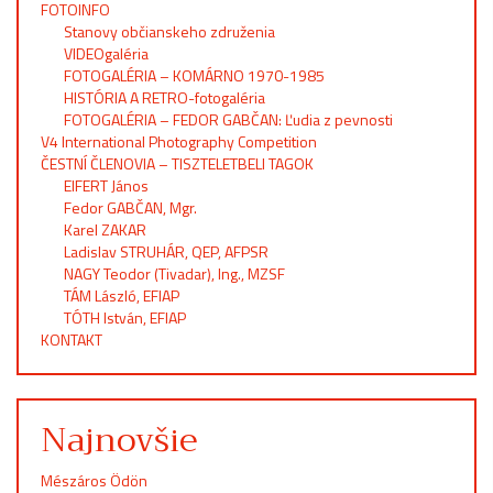
FOTOINFO
Stanovy občianskeho združenia
VIDEOgaléria
FOTOGALÉRIA – KOMÁRNO 1970-1985
HISTÓRIA A RETRO-fotogaléria
FOTOGALÉRIA – FEDOR GABČAN: Ľudia z pevnosti
V4 International Photography Competition
ČESTNÍ ČLENOVIA – TISZTELETBELI TAGOK
EIFERT János
Fedor GABČAN, Mgr.
Karel ZAKAR
Ladislav STRUHÁR, QEP, AFPSR
NAGY Teodor (Tivadar), Ing., MZSF
TÁM László, EFIAP
TÓTH István, EFIAP
KONTAKT
Najnovšie
Mészáros Ödön