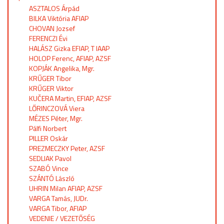
ASZTALOS Árpád
BILKA Viktória AFIAP
CHOVAN Jozsef
FERENCZI Évi
HALÁSZ Gizka EFIAP, T IAAP
HOLOP Ferenc, AFIAP, AZSF
KOPJÁK Angelika, Mgr.
KRŰGER Tibor
KRŰGER Viktor
KUČERA Martin, EFIAP, AZSF
LŐRINCZOVÁ Viera
MÉZES Péter, Mgr.
Pálfi Norbert
PILLER Oskár
PREZMECZKY Peter, AZSF
SEDLIAK Pavol
SZABÓ Vince
SZÁNTÓ László
UHRIN Milan AFIAP, AZSF
VARGA Tamás, JUDr.
VARGA Tibor, AFIAP
VEDENIE / VEZETŐSÉG