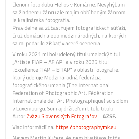
členom fotoklubu Helios v Komárne. Nevyhýbam
sa žiadnemu žánru ale mojím obľúbeným žánrom
je krajinárska fotografia.
Pravidelne sa zúčastňujem fotografických súťaží,
či už domácich alebo medzinárodných, na ktorých
sa mi podarilo získať viaceré ocenenia.
V roku 2021 mi bol udelený titul umelecký titul
„Artiste FIAP – AFIAP“ a v roku 2025 titul
„Excellence FIAP – EFIAP“ v oblasti fotografie,
ktorý udeľuje Medzinárodná federácia
fotografického umenia (The International
Federation of Photographic Art, Fédération
Internationale de l´Art Photographique) so sídlom
v Luxemburgu. Som aj držiteľom titulu titulu
Autor
Zväzu Slovenských Fotografov
–
AZSF.
Viac informácií na:
https://photographymk.eu
Nevem Martin Kučera, és nem hivatásos fotós