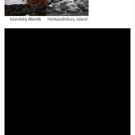
Islandský Atlantik
Hestavaðsfoss, Island