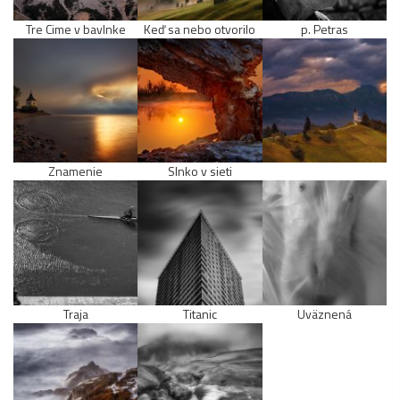
Tre Cime v bavlnke
Keď sa nebo otvorilo
p. Petras
Znamenie
Slnko v sieti
Traja
Titanic
Uväznená