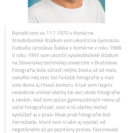
Narodil som sa 11.7.1970 v Komárne.
Stredoškolské štúdium som ukončil na Gymnáziu
Ľudovíta Jaroslava Šuleka v Komárne v roku 1988.
V roku 1993 som ukončil vysokoškolské štúdium
na Slovenskej technickej univerzite v Bratislave.
Fotografia bola súčasť môjho života už od mala,
nakoľko môj otec bol fanúšik fotografie a mali
sme doma aj tmavú komoru. A tak som najprv
nevedome vnímal všetky tie veci okolo fotografie
a neskôr, keď som počas gymnaziálnych rokov už
začal fotografovať, som si to všetko mohol
vyskúšať aj v praxi. Moje prvé fotografie boli
čiernobiele, ktoré som si sám aj vyvolal, od
negatívneho až po pozitívny proces. Fascinovalo