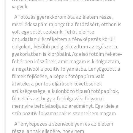
vagyok.
A fotózás gyerekkorom óta az életem része,
mivel édesapám rajongott a fotózásért, otthon is
volt egy sötét szobánk. Tehát eleinte
öntudatlanul érzékeltem a fényképezés körüli
dolgokat, később pedig elkezdtem az egészet a
gyakorlatban is kipróbálni. Az első fotóim fekete-
fehérben készültek, amit magam is kidolgoztam,
a negatívból a pozitív folyamatba. Lenyűgözött a
filmek fejlődése, a képek fotópapírra való
átvitele, a pontos eljárások követésének
szükségessége, a különböző típusú fotópapírok,
filmek és az, hogy a feldolgozási folyamat
mennyire befolyásolja az eredményt. Egy ideje a
szín pozitív folyamatnak is szenteltem magam.
A fényképezés a szenvedélyem és az életem
része, annak ellenére, hogy nem