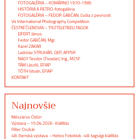
FOTOGALÉRIA – KOMÁRNO 1970-1985
HISTÓRIA A RETRO-fotogaléria
FOTOGALÉRIA – FEDOR GABČAN: Ľudia z pevnosti
V4 International Photography Competition
ČESTNÍ ČLENOVIA – TISZTELETBELI TAGOK
EIFERT János
Fedor GABČAN, Mgr.
Karel ZAKAR
Ladislav STRUHÁR, QEP, AFPSR
NAGY Teodor (Tivadar), Ing., MZSF
TÁM László, EFIAP
TÓTH István, EFIAP
KONTAKT
Najnovšie
Mészáros Ödön
Výstava – 15.04.2026- Kiállítás
Piller Oszkár
48. členská výstava – Helios Fotoklub -48. tagsági kiállítás