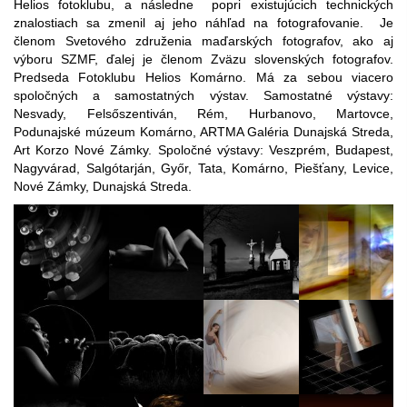
Helios fotoklubu, a následne popri existujúcich technických
znalostiach sa zmenil aj jeho náhľad na fotografovanie. Je
členom Svetového združenia maďarských fotografov, ako aj
výboru SZMF, ďalej je členom Zväzu slovenských fotografov.
Predseda Fotoklubu Helios Komárno. Má za sebou viacero
spoločných a samostatných výstav. Samostatné výstavy:
Nesvady, Felsőszentiván, Rém, Hurbanovo, Martovce,
Podunajské múzeum Komárno, ARTMA Galéria Dunajská Streda,
Art Korzo Nové Zámky. Spoločné výstavy: Veszprém, Budapest,
Nagyvárad, Salgótarján, Győr, Tata, Komárno, Piešťany, Levice,
Nové Zámky, Dunajská Streda.