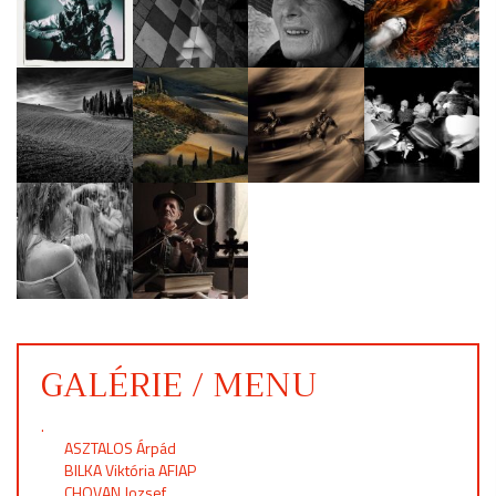
GALÉRIE / MENU
.
ASZTALOS Árpád
BILKA Viktória AFIAP
CHOVAN Jozsef