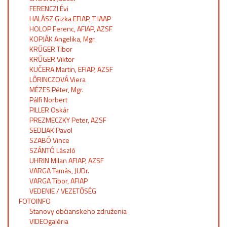
FERENCZI Évi
HALÁSZ Gizka EFIAP, T IAAP
HOLOP Ferenc, AFIAP, AZSF
KOPJÁK Angelika, Mgr.
KRŰGER Tibor
KRŰGER Viktor
KUČERA Martin, EFIAP, AZSF
LŐRINCZOVÁ Viera
MÉZES Péter, Mgr.
Pálfi Norbert
PILLER Oskár
PREZMECZKY Peter, AZSF
SEDLIAK Pavol
SZABÓ Vince
SZÁNTÓ László
UHRIN Milan AFIAP, AZSF
VARGA Tamás, JUDr.
VARGA Tibor, AFIAP
VEDENIE / VEZETŐSÉG
FOTOINFO
Stanovy občianskeho združenia
VIDEOgaléria