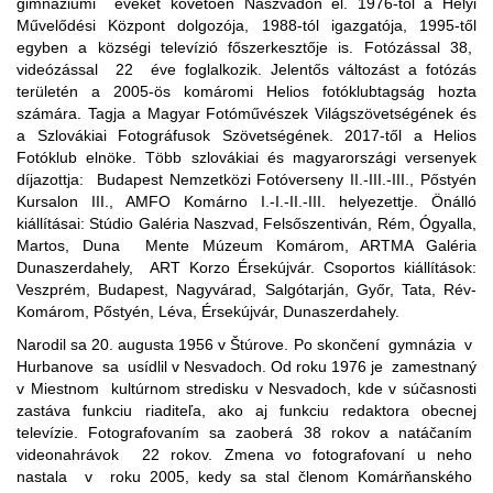
gimnáziumi éveket követően Naszvadon él. 1976-tól a Helyi
Művelődési Központ dolgozója, 1988-tól igazgatója, 1995-től
egyben a községi televízió főszerkesztője is. Fotózással 38,
videózással 22 éve foglalkozik. Jelentős változást a fotózás
területén a 2005-ös komáromi Helios fotóklubtagság hozta
számára. Tagja a Magyar Fotóművészek Világszövetségének és
a Szlovákiai Fotográfusok Szövetségének. 2017-től a Helios
Fotóklub elnöke. Több szlovákiai és magyarországi versenyek
díjazottja: Budapest Nemzetközi Fotóverseny II.-III.-III., Pőstyén
Kursalon III., AMFO Komárno I.-I.-II.-III. helyezettje. Önálló
kiállításai: Stúdio Galéria Naszvad, Felsőszentiván, Rém, Ógyalla,
Martos, Duna Mente Múzeum Komárom, ARTMA Galéria
Dunaszerdahely, ART Korzo Érsekújvár. Csoportos kiállítások:
Veszprém, Budapest, Nagyvárad, Salgótarján, Győr, Tata, Rév-
Komárom, Pőstyén, Léva, Érsekújvár, Dunaszerdahely.
Narodil sa 20. augusta 1956 v Štúrove. Po skončení gymnázia v
Hurbanove sa usídlil v Nesvadoch. Od roku 1976 je zamestnaný
v Miestnom kultúrnom stredisku v Nesvadoch, kde v súčasnosti
zastáva funkciu riaditeľa, ako aj funkciu redaktora obecnej
televízie. Fotografovaním sa zaoberá 38 rokov a natáčaním
videonahrávok 22 rokov. Zmena vo fotografovaní u neho
nastala v roku 2005, kedy sa stal členom Komárňanského