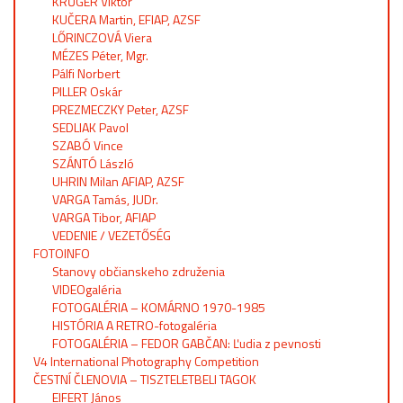
KRŰGER Viktor
KUČERA Martin, EFIAP, AZSF
LŐRINCZOVÁ Viera
MÉZES Péter, Mgr.
Pálfi Norbert
PILLER Oskár
PREZMECZKY Peter, AZSF
SEDLIAK Pavol
SZABÓ Vince
SZÁNTÓ László
UHRIN Milan AFIAP, AZSF
VARGA Tamás, JUDr.
VARGA Tibor, AFIAP
VEDENIE / VEZETŐSÉG
FOTOINFO
Stanovy občianskeho združenia
VIDEOgaléria
FOTOGALÉRIA – KOMÁRNO 1970-1985
HISTÓRIA A RETRO-fotogaléria
FOTOGALÉRIA – FEDOR GABČAN: Ľudia z pevnosti
V4 International Photography Competition
ČESTNÍ ČLENOVIA – TISZTELETBELI TAGOK
EIFERT János