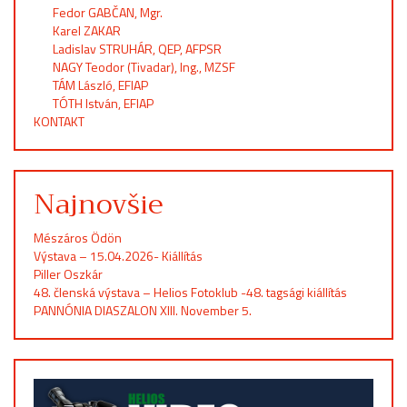
Fedor GABČAN, Mgr.
Karel ZAKAR
Ladislav STRUHÁR, QEP, AFPSR
NAGY Teodor (Tivadar), Ing., MZSF
TÁM László, EFIAP
TÓTH István, EFIAP
KONTAKT
Najnovšie
Mészáros Ödön
Výstava – 15.04.2026- Kiállítás
Piller Oszkár
48. členská výstava – Helios Fotoklub -48. tagsági kiállítás
PANNÓNIA DIASZALON XIII. November 5.