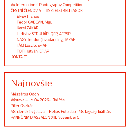
V4 International Photography Competition
ČESTNÍ ČLENOVIA – TISZTELETBELI TAGOK
EIFERT János
Fedor GABČAN, Mgr.
Karel ZAKAR
Ladislav STRUHÁR, QEP, AFPSR
NAGY Teodor (Tivadar), Ing., MZSF
TÁM László, EFIAP
TÓTH István, EFIAP
KONTAKT
Najnovšie
Mészáros Ödön
Výstava – 15.04.2026- Kiállítás
Piller Oszkár
48. členská výstava – Helios Fotoklub -48. tagsági kiállítás
PANNÓNIA DIASZALON XIII. November 5.