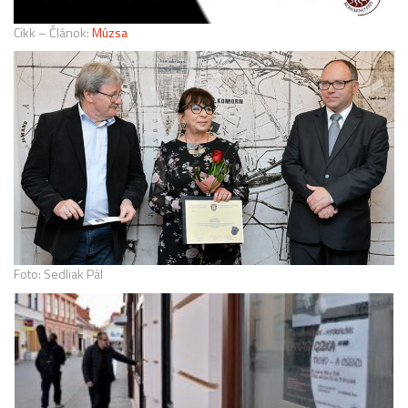
Cikk – Článok:
Múzsa
Foto: Sedliak Pál