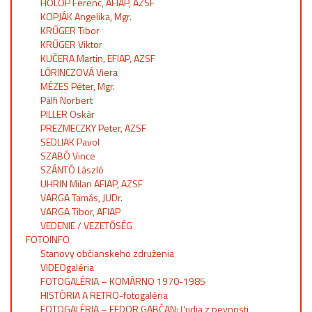
HOLOP Ferenc, AFIAP, AZSF
KOPJÁK Angelika, Mgr.
KRŰGER Tibor
KRŰGER Viktor
KUČERA Martin, EFIAP, AZSF
LŐRINCZOVÁ Viera
MÉZES Péter, Mgr.
Pálfi Norbert
PILLER Oskár
PREZMECZKY Peter, AZSF
SEDLIAK Pavol
SZABÓ Vince
SZÁNTÓ László
UHRIN Milan AFIAP, AZSF
VARGA Tamás, JUDr.
VARGA Tibor, AFIAP
VEDENIE / VEZETŐSÉG
FOTOINFO
Stanovy občianskeho združenia
VIDEOgaléria
FOTOGALÉRIA – KOMÁRNO 1970-1985
HISTÓRIA A RETRO-fotogaléria
FOTOGALÉRIA – FEDOR GABČAN: Ľudia z pevnosti