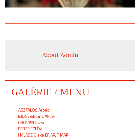
About Admin
GALÉRIE / MENU
.
ASZTALOS Árpád
BILKA Viktória AFIAP
CHOVAN Jozsef
FERENCZI Évi
HALÁSZ Gizka EFIAP, T IAAP