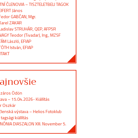
TNÍ ČLENOVIA – TISZTELETBELI TAGOK
EIFERT János
Fedor GABČAN, Mgr.
Karel ZAKAR
Ladislav STRUHÁR, QEP, AFPSR
NAGY Teodor (Tivadar), Ing., MZSF
TÁM László, EFIAP
TÓTH István, EFIAP
TAKT
ajnovšie
záros Ödön
ava – 15.04.2026- Kiállítás
er Oszkár
členská výstava – Helios Fotoklub
 tagsági kiállítás
NÓNIA DIASZALON XIII. November 5.