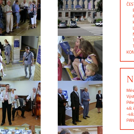
ČES
KON
N
Més
Výst
Pill
48. 
-48.
PAN