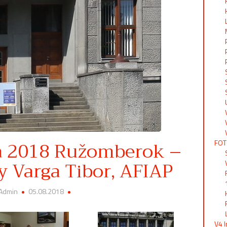
ta 2018 Ružomberok –
FOT
ly Varga Tibor, AFIAP
 Admin
05.08.2018
V4 