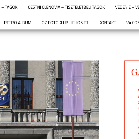
 – TAGOK
ČESTNÍ ČLENOVIA – TISZTELETBELI TAGOK
VEDENIE – 
 – RETRO ALBUM
OZ FOTOKLUB HELIOS PT
KONTAKT
V4 CO
G
.