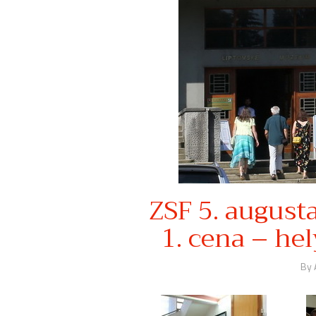
ZSF 5. augus
1. cena – he
By