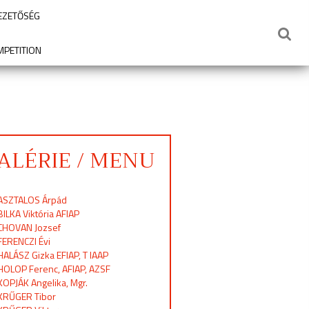
VEZETŐSÉG
MPETITION
ALÉRIE / MENU
ASZTALOS Árpád
BILKA Viktória AFIAP
CHOVAN Jozsef
FERENCZI Évi
HALÁSZ Gizka EFIAP, T IAAP
HOLOP Ferenc, AFIAP, AZSF
KOPJÁK Angelika, Mgr.
KRŰGER Tibor