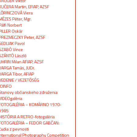
KRŰGER Viktor
KUČERA Martin, EFIAP, AZSF
LŐRINCZOVÁ Viera
MÉZES Péter, Mgr.
Pálfi Norbert
PILLER Oskár
PREZMECZKY Peter, AZSF
SEDLIAK Pavol
SZABÓ Vince
SZÁNTÓ László
UHRIN Milan AFIAP, AZSF
VARGA Tamás, JUDr.
VARGA Tibor, AFIAP
VEDENIE / VEZETŐSÉG
OINFO
Stanovy občianskeho združenia
VIDEOgaléria
FOTOGALÉRIA – KOMÁRNO 1970-
1985
HISTÓRIA A RETRO-fotogaléria
FOTOGALÉRIA – FEDOR GABČAN:
Ľudia z pevnosti
International Photography Competition