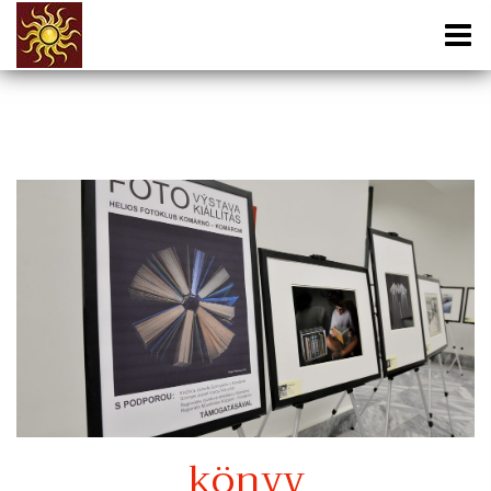
könyv