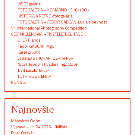
VIDEOgaléria
FOTOGALÉRIA – KOMÁRNO 1970-1985
HISTÓRIA A RETRO-fotogaléria
FOTOGALÉRIA – FEDOR GABČAN: Ľudia z pevnosti
V4 International Photography Competition
ČESTNÍ ČLENOVIA – TISZTELETBELI TAGOK
EIFERT János
Fedor GABČAN, Mgr.
Karel ZAKAR
Ladislav STRUHÁR, QEP, AFPSR
NAGY Teodor (Tivadar), Ing., MZSF
TÁM László, EFIAP
TÓTH István, EFIAP
KONTAKT
Najnovšie
Mészáros Ödön
Výstava – 15.04.2026- Kiállítás
Piller Oszkár