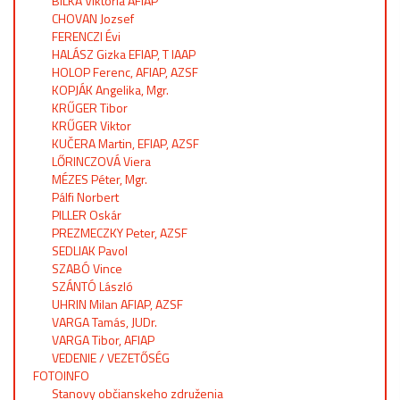
BILKA Viktória AFIAP
CHOVAN Jozsef
FERENCZI Évi
HALÁSZ Gizka EFIAP, T IAAP
HOLOP Ferenc, AFIAP, AZSF
KOPJÁK Angelika, Mgr.
KRŰGER Tibor
KRŰGER Viktor
KUČERA Martin, EFIAP, AZSF
LŐRINCZOVÁ Viera
MÉZES Péter, Mgr.
Pálfi Norbert
PILLER Oskár
PREZMECZKY Peter, AZSF
SEDLIAK Pavol
SZABÓ Vince
SZÁNTÓ László
UHRIN Milan AFIAP, AZSF
VARGA Tamás, JUDr.
VARGA Tibor, AFIAP
VEDENIE / VEZETŐSÉG
FOTOINFO
Stanovy občianskeho združenia