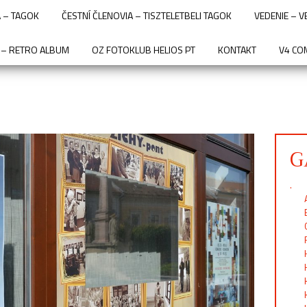
 – TAGOK
ČESTNÍ ČLENOVIA – TISZTELETBELI TAGOK
VEDENIE – 
 – RETRO ALBUM
OZ FOTOKLUB HELIOS PT
KONTAKT
V4 CO
G
.