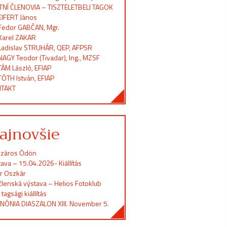
TNÍ ČLENOVIA – TISZTELETBELI TAGOK
EIFERT János
Fedor GABČAN, Mgr.
Karel ZAKAR
Ladislav STRUHÁR, QEP, AFPSR
NAGY Teodor (Tivadar), Ing., MZSF
TÁM László, EFIAP
TÓTH István, EFIAP
TAKT
ajnovšie
záros Ödön
ava – 15.04.2026- Kiállítás
er Oszkár
členská výstava – Helios Fotoklub
 tagsági kiállítás
NÓNIA DIASZALON XIII. November 5.