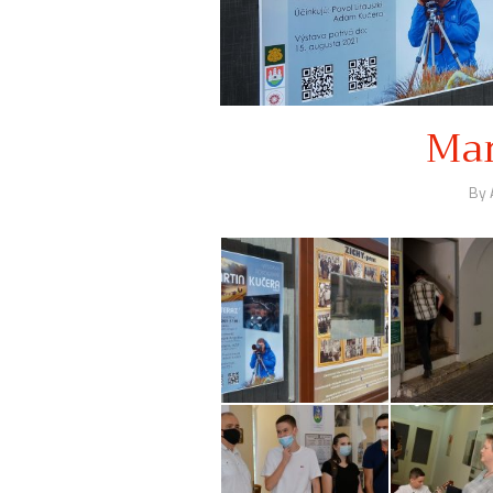
Mar
By