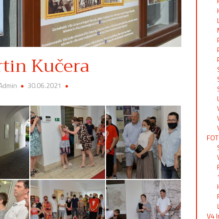
tin Kučera
 Admin
30.06.2021
FOT
V4 