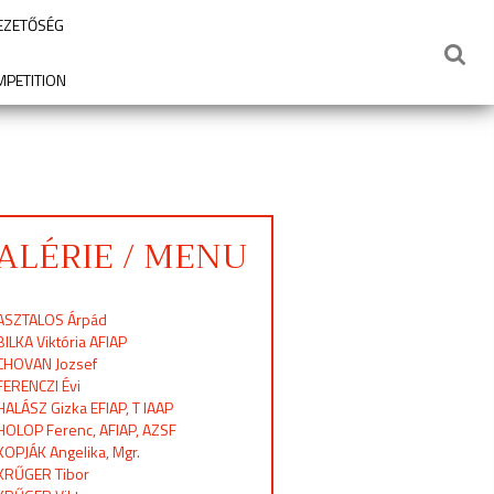
VEZETŐSÉG
MPETITION
ALÉRIE / MENU
ASZTALOS Árpád
BILKA Viktória AFIAP
CHOVAN Jozsef
FERENCZI Évi
HALÁSZ Gizka EFIAP, T IAAP
HOLOP Ferenc, AFIAP, AZSF
KOPJÁK Angelika, Mgr.
KRŰGER Tibor