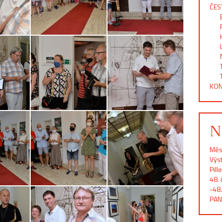
ČES
KON
N
Més
Výst
Pill
48. 
-48.
PAN