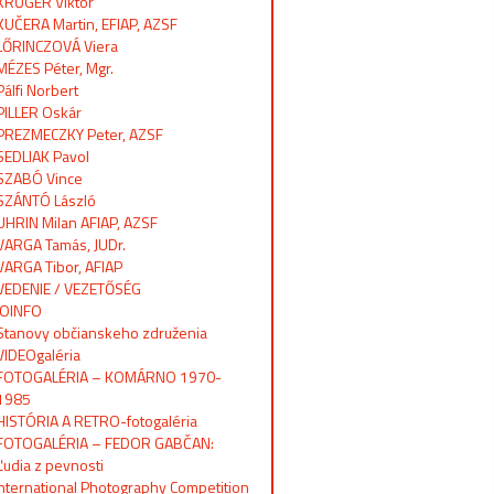
KRŰGER Viktor
KUČERA Martin, EFIAP, AZSF
LŐRINCZOVÁ Viera
MÉZES Péter, Mgr.
Pálfi Norbert
PILLER Oskár
PREZMECZKY Peter, AZSF
SEDLIAK Pavol
SZABÓ Vince
SZÁNTÓ László
UHRIN Milan AFIAP, AZSF
VARGA Tamás, JUDr.
VARGA Tibor, AFIAP
VEDENIE / VEZETŐSÉG
OINFO
Stanovy občianskeho združenia
VIDEOgaléria
FOTOGALÉRIA – KOMÁRNO 1970-
1985
HISTÓRIA A RETRO-fotogaléria
FOTOGALÉRIA – FEDOR GABČAN:
Ľudia z pevnosti
International Photography Competition